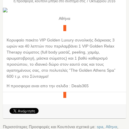
η προσφορά, κουπόνι μπήκε στο σύστημα στις
7 Οκτωβρίου 2016
Αθήνα
Κορυφαίο πακέτο VIP Golden Luxury συνολικής διάρκειας 3
ωρών και 40 λεπτών που περιλαμβάνει 1 VIP Golden Relax
Therapy σώματος (full body μασάζ, peeling, χαμάμ,
αρωματοβροχή, μάσκα σώματος) και 1 βαθύ καθαρισμό
προσώπου, το ιδανικό δώρο στον εαυτό σας και τους
αγαπημένους σας, στο πολυτελές “The Golden Athens Spa”
600 τ.μ. στο Σύνταγμα!
Η προσφορα ειναι απο την σελιδα : Deals365
Περισσότερες Προσφορές και Κουπόνια σχετικά με:
spa
,
Αθηνα
,