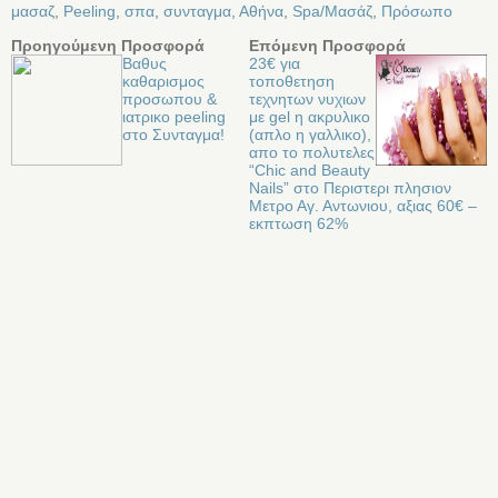
μασαζ
,
Peeling
,
σπα
,
συνταγμα
,
Αθήνα
,
Spa/Μασάζ
,
Πρόσωπο
Προηγούμενη Προσφορά
Επόμενη Προσφορά
Βαθυς
23€ για
καθαρισμος
τοποθετηση
προσωπου &
τεχνητων νυχιων
ιατρικο peeling
με gel η ακρυλικο
στο Συνταγμα!
(απλο η γαλλικο),
απο το πολυτελες
“Chic and Beauty
Nails” στο Περιστερι πλησιον
Μετρο Αγ. Αντωνιου, αξιας 60€ –
εκπτωση 62%