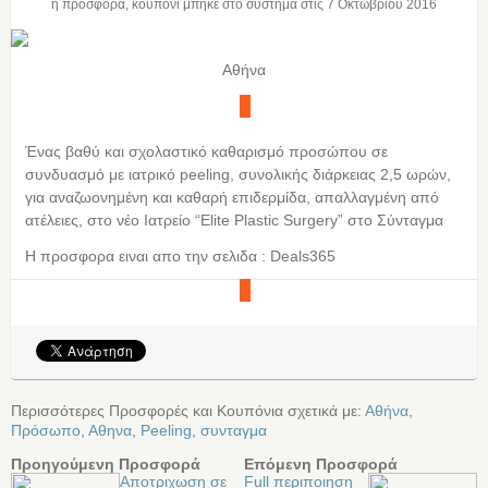
η προσφορά, κουπόνι μπήκε στο σύστημα στις
7 Οκτωβρίου 2016
Αθήνα
Ένας βαθύ και σχολαστικό καθαρισμό προσώπου σε
συνδυασμό με ιατρικό peeling, συνολικής διάρκειας 2,5 ωρών,
για αναζωονημένη και καθαρή επιδερμίδα, απαλλαγμένη από
ατέλειες, στο νέο Ιατρείο “Elite Plastic Surgery” στο Σύνταγμα
Η προσφορα ειναι απο την σελιδα : Deals365
Περισσότερες Προσφορές και Κουπόνια σχετικά με:
Αθήνα
,
Πρόσωπο
,
Αθηνα
,
Peeling
,
συνταγμα
Προηγούμενη Προσφορά
Επόμενη Προσφορά
Αποτριχωση σε
Full περιποιηση