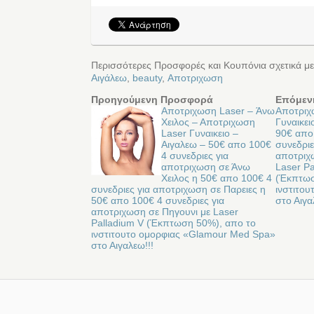
Περισσότερες Προσφορές και Κουπόνια σχετικά μ
Αιγάλεω
,
beauty
,
Αποτριχωση
Προηγούμενη Προσφορά
Επόμεν
Αποτριχωση Laser – Άνω
Αποτριχ
Χειλος – Αποτριχωση
Γυναικει
Laser Γυναικειο –
90€ απο
Αιγαλεω – 50€ απο 100€
συνεδριε
4 συνεδριες για
αποτριχω
αποτριχωση σε Άνω
Laser Pa
Χειλος η 50€ απο 100€ 4
(Έκπτωσ
συνεδριες για αποτριχωση σε Παρειες η
ινστιτο
50€ απο 100€ 4 συνεδριες για
στο Αιγα
αποτριχωση σε Πηγουνι με Laser
Palladium V (Έκπτωση 50%), απο το
ινστιτουτο ομορφιας «Glamour Med Spa»
στο Αιγαλεω!!!