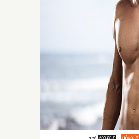
μόνο 2
από
,
600,00 €