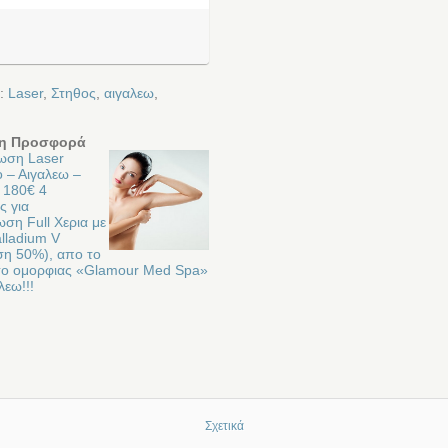
ε:
Laser
,
Στηθος
,
αιγαλεω
,
η Προσφορά
ωση Laser
ο – Αιγαλεω –
 180€ 4
ς για
ση Full Χερια με
lladium V
η 50%), απο το
υτο ομορφιας «Glamour Med Spa»
λεω!!!
Σχετικά