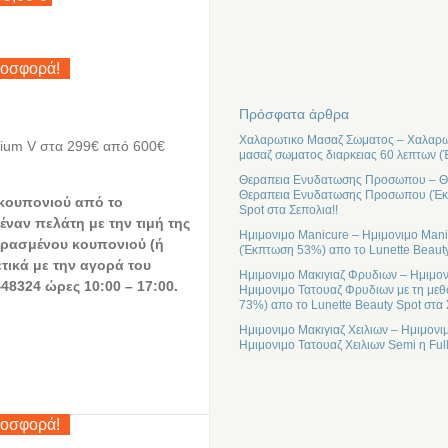
ροσφορά!
Πρόσφατα άρθρα
Χαλαρωτικο Μασαζ Σωματος – Χαλαρωτ
dium V στα 299€ από 600€
μασαζ σωματος διαρκειας 60 λεπτων (
Θεραπεια Ενυδατωσης Προσωπου – Θε
Θεραπεια Ενυδατωσης Προσωπου (Έκπτ
 κουπονιού από το
Spot στα Σεπολια!!
έναν πελάτη με την τιμή της
Ημιμονιμο Manicure – Ημιμονιμο Mani
ρασμένου κουπονιού (ή
(Έκπτωση 53%) απο το Lunette Beauty
ετικά με την αγορά του
Ημιμονιμο Μακιγιαζ Φρυδιων – Ημιμον
48324 ώρες 10:00 – 17:00.
Ημιμονιμο Τατουαζ Φρυδιων με τη μεθ
73%) απο το Lunette Beauty Spot στα 
Ημιμονιμο Μακιγιαζ Χειλιων – Ημιμονι
Ημιμονιμο Τατουαζ Χειλιων Semi η Ful
ροσφορά!