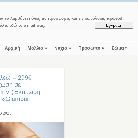
ια να λαμβάνετε όλες τις προσφορες και τις εκπτώσεις πρώτοι!
άλτε εδώ το e-mail σας:
Αρχική
Μαλλιά
»
Νύχια
»
Πρόσωπο
»
Σώμα
»
αλεω – 299€
χωση σε
ium V (Έκπτωση
ς «Glamour
ου 2025