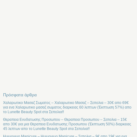
Πρόσφατα άρθρα
Χαλαρωτικο Μασαζ Σωματος – Χαλαρωτικο Μασαζ – Σεπολια – 30€ απο 69€
για ενα Χαλαρωτικο μασαζ σωματος διαρκειας 60 λεπτων (Έκπτωση 57%) απο
το Lunette Beauty Spot στα Σεπολια!!
Θεραπεια Ενυδατωσης Προσωπου – Θεραπεια Προσωπου – Σεπολια – 15€
απο 30€ για μια Θεραπεια Ενυδατωσης Προσωπου (Έκπτωση 50%) διαρκειας
45 λεπτων απο το Lunette Beauty Spot στα Σεπολια!!
Ημιμονιμο Manicure – Ημιμονιμο Manicure – Σεπολια – 9€ απο 19€ για ενα