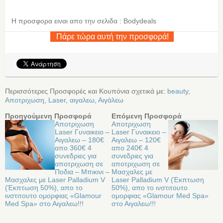
Η προσφορα ειναι απο την σελιδα : Bodydeals
Πάρε τώρα αυτή την προσφορά!
Περισσότερες Προσφορές και Κουπόνια σχετικά με:
beauty
,
Αποτριχωση
,
Laser
,
αιγαλεω
,
Αιγάλεω
Προηγούμενη Προσφορά
Επόμενη Προσφορά
Αποτριχωση
Αποτριχωση
Laser Γυναικειο –
Laser Γυναικειο –
Αιγαλεω – 180€
Αιγαλεω – 120€
απο 360€ 4
απο 240€ 4
συνεδριες για
συνεδριες για
αποτριχωση σε
αποτριχωση σε
Ποδια – Μπικινι –
Μασχαλες με
Μασχαλες με Laser Palladium V
Laser Palladium V (Έκπτωση
(Έκπτωση 50%), απο το
50%), απο το ινστιτουτο
ινστιτουτο ομορφιας «Glamour
ομορφιας «Glamour Med Spa»
Med Spa» στο Αιγαλεω!!!
στο Αιγαλεω!!!