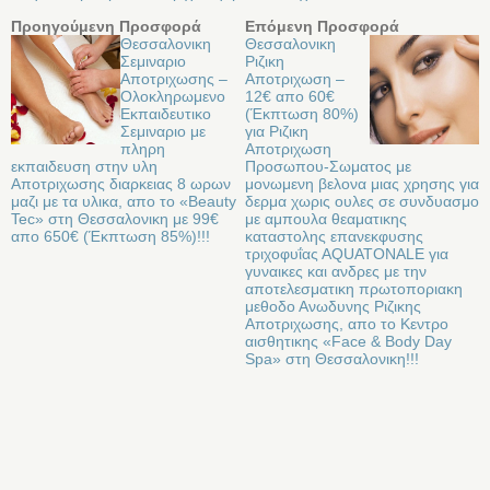
Προηγούμενη Προσφορά
Επόμενη Προσφορά
Θεσσαλονικη
Θεσσαλονικη
Σεμιναριο
Ριζικη
Αποτριχωσης –
Αποτριχωση –
Oλοκληρωμενο
12€ απο 60€
Eκπαιδευτικο
(Έκπτωση 80%)
Σεμιναριο με
για Ριζικη
πληρη
Αποτριχωση
εκπαιδευση στην υλη
Προσωπου-Σωματος με
Αποτριχωσης διαρκειας 8 ωρων
μονωμενη βελονα μιας χρησης για
μαζι με τα υλικα, απο το «Beauty
δερμα χωρις ουλες σε συνδυασμο
Tec» στη Θεσσαλονικη με 99€
με αμπουλα θεαματικης
απο 650€ (Έκπτωση 85%)!!!
καταστολης επανεκφυσης
τριχοφυΐας ΑQUATONALE για
γυναικες και ανδρες με την
αποτελεσματικη πρωτοποριακη
μεθοδο Ανωδυνης Ριζικης
Αποτριχωσης, απο το Κεντρο
αισθητικης «Face & Body Day
Spa» στη Θεσσαλονικη!!!