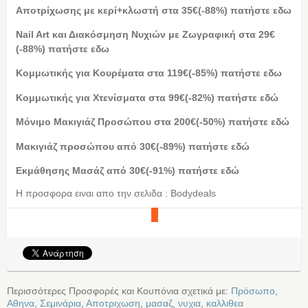
Αποτρίχωσης με κερί+κλωστή στα 35€(-88%) πατήστε εδω
Nail Art και Διακόσμηση Νυχιών με Ζωγραφική στα 29€
(-88%) πατήστε εδω
Κομμωτικής για Κουρέματα στα 119€(-85%) πατήστε εδω
Κομμωτικής για Χτενίσματα στα 99€(-82%) πατήστε εδώ
Μόνιμο Μακιγιάζ Προσώπου στα 200€(-50%) πατήστε εδώ
Μακιγιάζ προσώπου από 30€(-89%) πατήστε εδώ
Εκμάθησης Μασάζ από 30€(-91%) πατήστε εδώ
Η προσφορα ειναι απο την σελιδα : Bodydeals
Περισσότερες Προσφορές και Κουπόνια σχετικά με:
Πρόσωπο
,
Αθηνα
,
Σεμινάρια
,
Αποτριχωση
,
μασαζ
,
νυχια
,
καλλιθεα