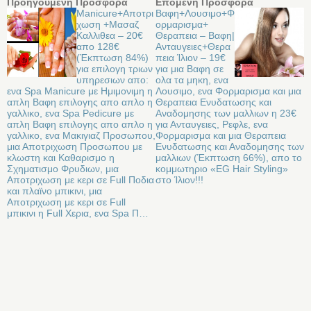
Προηγούμενη Προσφορά
Επόμενη Προσφορά
Manicure+Αποτρι
Βαφη+Λουσιμο+Φ
χωση +Μασαζ
ορμαρισμα+
Καλλιθεα – 20€
Θεραπεια – Βαφη|
απο 128€
Ανταυγειες+Θερα
(Έκπτωση 84%)
πεια Ίλιον – 19€
για επιλογη τριων
για μια Βαφη σε
υπηρεσιων απο:
ολα τα μηκη, ενα
ενα Spa Manicure με Ημιμονιμη η
Λουσιμο, ενα Φορμαρισμα και μια
απλη Βαφη επιλογης απο απλο η
Θεραπεια Ενυδατωσης και
γαλλικο, ενα Spa Pedicure με
Αναδομησης των μαλλιων η 23€
απλη Βαφη επιλογης απο απλο η
για Ανταυγειες, Ρεφλε, ενα
γαλλικο, ενα Μακιγιαζ Προσωπου,
Φορμαρισμα και μια Θεραπεια
μια Αποτριχωση Προσωπου με
Ενυδατωσης και Αναδομησης των
κλωστη και Καθαρισμο η
μαλλιων (Έκπτωση 66%), απο το
Σχηματισμο Φρυδιων, μια
κομμωτηριο «EG Hair Styling»
Αποτριχωση με κερι σε Full Ποδια
στο Ίλιον!!!
και πλαϊνο μπικινι, μια
Αποτριχωση με κερι σε Full
μπικινι η Full Χερια, ενα Spa Π…