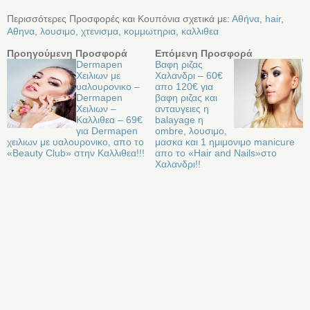
Περισσότερες Προσφορές και Κουπόνια σχετικά με:
Αθήνα
,
hair
,
Αθηνα
,
λουσιμο
,
χτενισμα
,
κομμωτηρια
,
καλλιθεα
Προηγούμενη Προσφορά
Επόμενη Προσφορά
Dermapen
Βαφη ριζας
Χειλιων με
Χαλανδρι – 60€
υαλουρονικο –
απο 120€ για
Dermapen
βαφη ριζας και
Χειλιων –
ανταυγειες η
Καλλιθεα – 69€
balayage η
για Dermapen
ombre, λουσιμο,
χειλιων με υαλουρονικο, απο το
μασκα και 1 ημιμονιμο manicure
«Beauty Club» στην Καλλιθεα!!!
απο το «Hair and Nails»στο
Χαλανδρι!!