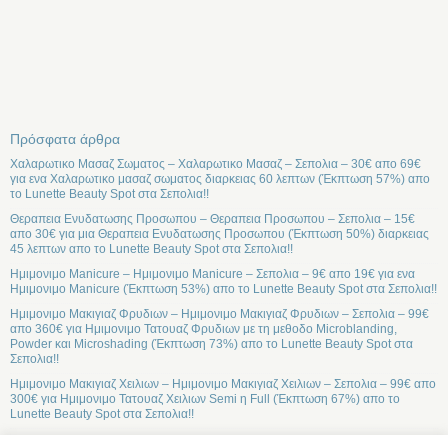
Πρόσφατα άρθρα
Χαλαρωτικο Μασαζ Σωματος – Χαλαρωτικο Μασαζ – Σεπολια – 30€ απο 69€
για ενα Χαλαρωτικο μασαζ σωματος διαρκειας 60 λεπτων (Έκπτωση 57%) απο
το Lunette Beauty Spot στα Σεπολια!!
Θεραπεια Ενυδατωσης Προσωπου – Θεραπεια Προσωπου – Σεπολια – 15€
απο 30€ για μια Θεραπεια Ενυδατωσης Προσωπου (Έκπτωση 50%) διαρκειας
45 λεπτων απο το Lunette Beauty Spot στα Σεπολια!!
Ημιμονιμο Manicure – Ημιμονιμο Manicure – Σεπολια – 9€ απο 19€ για ενα
Ημιμονιμο Manicure (Έκπτωση 53%) απο το Lunette Beauty Spot στα Σεπολια!!
Ημιμονιμο Μακιγιαζ Φρυδιων – Ημιμονιμο Μακιγιαζ Φρυδιων – Σεπολια – 99€
απο 360€ για Ημιμονιμο Τατουαζ Φρυδιων με τη μεθοδο Microblanding,
Powder και Microshading (Έκπτωση 73%) απο το Lunette Beauty Spot στα
Σεπολια!!
Ημιμονιμο Μακιγιαζ Χειλιων – Ημιμονιμο Μακιγιαζ Χειλιων – Σεπολια – 99€ απο
300€ για Ημιμονιμο Τατουαζ Χειλιων Semi η Full (Έκπτωση 67%) απο το
Lunette Beauty Spot στα Σεπολια!!