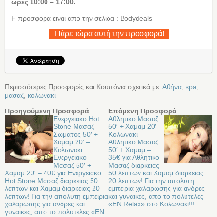
ώρες 10:00 – 17:00.
Η προσφορα ειναι απο την σελιδα : Bodydeals
Πάρε τώρα αυτή την προσφορά!
Περισσότερες Προσφορές και Κουπόνια σχετικά με:
Αθήνα
,
spa
,
μασαζ
,
κολωνακι
Προηγούμενη Προσφορά
Επόμενη Προσφορά
Ενεργειακο Hot
Αθλητικο Μασαζ
Stone Μασαζ
50′ + Χαμαμ 20′ –
Σωματος 50′ +
Κολωνακι
Χαμαμ 20′ –
Αθλητικο Μασαζ
Κολωνακι
50′ + Χαμαμ –
Ενεργειακο
35€ για Αθλητικο
Μασαζ 50′ +
Μασαζ διαρκειας
Χαμαμ 20′ – 40€ για Ενεργειακο
50 λεπτων και Χαμαμ διαρκειας
Hot Stone Μασαζ διαρκειας 50
20 λεπτων! Για την απολυτη
λεπτων και Χαμαμ διαρκειας 20
εμπειρια χαλαρωσης για ανδρες
λεπτων! Για την απολυτη εμπειρια
και γυναικες, απο το πολυτελες
χαλαρωσης για ανδρες και
«EN Relax» στο Κολωνακι!!!
γυναικες, απο το πολυτελες «EN