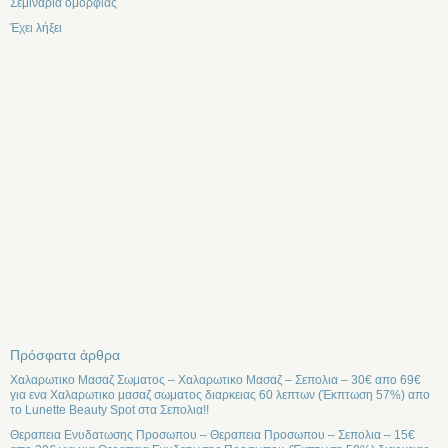
Σεμινάρια ομορφιάς
Έχει λήξει
Πρόσφατα άρθρα
Χαλαρωτικο Μασαζ Σωματος – Χαλαρωτικο Μασαζ – Σεπολια – 30€ απο 69€
για ενα Χαλαρωτικο μασαζ σωματος διαρκειας 60 λεπτων (Έκπτωση 57%) απο
το Lunette Beauty Spot στα Σεπολια!!
Θεραπεια Ενυδατωσης Προσωπου – Θεραπεια Προσωπου – Σεπολια – 15€