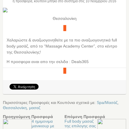
η προσφορά, κουπόνι μπήκε στο σύστημα στις
10 Νοεμβρίου 2016
Θεσσαλονίκη
Xαλαρώστε & αναζωογονηθείτε με τα πιο αναζωογονητικά full
body μασάζ, από το “Massage Academy Center”, στο κέντρο
της Θεσσαλονίκης!
Η προσφορα ειναι απο την σελιδα : Deals365
Περισσότερες Προσφορές και Κουπόνια σχετικά με:
Spa/Μασάζ
,
Θεσσαλονίκη
,
μασαζ
Προηγούμενη Προσφορά
Επόμενη Προσφορά
4 ημιμονιμα
Full body μασαζ
μανικιουρ με
της επιλογης σας