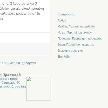
μησης, 3 λουσίματα και 3
αλλιών, για μία ολοκληρωμένη
 πολυτελές κομμωτήριο “Je
Kατηγορίες
ό).
Άρθρα
Μαλλια, Περιποίηση μαλλιών
Νυχια, Περιποίηση νυχιών
Προσωπο, Περιποίηση προσώπου
Σωμα, Περιποίηση σώματος
Σεμινάρια ομορφιάς
Έχει λήξει
ε:
κομμωτηρια
,
χολαργος
,
η Προσφορά
περιποιησης
 διαρκειας 60
ε μασαζ, peeling