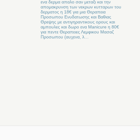
ενα δερμα απαλο σαν μεταξι και την
απομακρυνση των νεκρων κυτταρων του
δερματος η 18€ για μια Θεραπεια
Προσωπου Ενυδατωσης και Βαθιας
Θρεψης με αντιγηραντικους ορους και
αμπουλες και δωρο ενα Manicure η 80€
για πεντε Θεραπειες Λεμφικου Μασαζ
Προσωπου (αυχενα, λ…