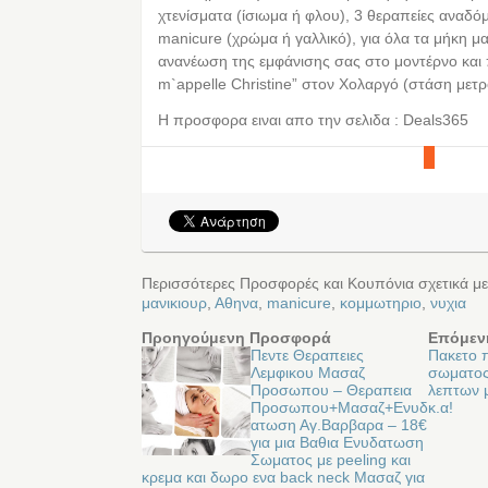
χτενίσματα (ίσιωμα ή φλου), 3 θεραπείες αναδό
manicure (χρώμα ή γαλλικό), για όλα τα μήκη μ
ανανέωση της εμφάνισης σας στο μοντέρνο και
m`appelle Christine” στον Χολαργό (στάση μετρ
Η προσφορα ειναι απο την σελιδα : Deals365
Περισσότερες Προσφορές και Κουπόνια σχετικά μ
μανικιουρ
,
Αθηνα
,
manicure
,
κομμωτηριο
,
νυχια
Προηγούμενη Προσφορά
Επόμεν
Πεντε Θεραπειες
Πακετο 
Λεμφικου Μασαζ
σωματος
Προσωπου – Θεραπεια
λεπτων μ
Προσωπου+Μασαζ+Ενυδ
κ.α!
ατωση Αγ.Βαρβαρα – 18€
για μια Βαθια Ενυδατωση
Σωματος με peeling και
κρεμα και δωρο ενα back neck Μασαζ για