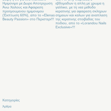
Ημιμονιμο με Δωρο Αποτριχωση
εβδομαδων η απλη με χρωμα η
Άνω Χειλους και Αφαιρεση
γαλλικο, με τη νεα μεθοδο
προηγουμενου ημιμονιμου
κερατινης για αφαιρεση σκληρων
(Έκπτωση 60%), απο το «Elenas
σημειων και καλων για αναπλαση
Beauty Passion» στο Περιστερι!!!
της κερατινης στοιβαδας του
ποδιου, απο το «Lorandou Nails
Exclusive»!!!
Kατηγορίες
Άρθρα