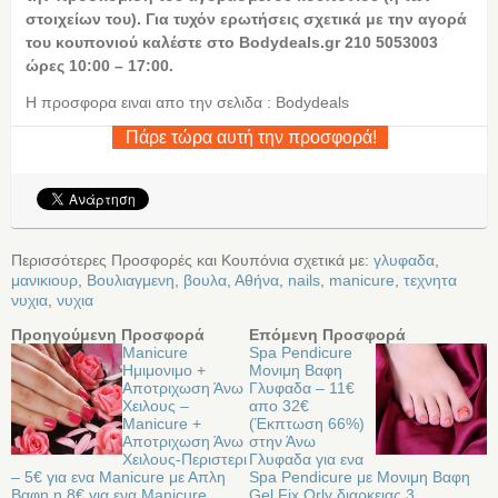
στοιχείων του). Για τυχόν ερωτήσεις σχετικά με την αγορά
του κουπονιού καλέστε στο
Bodydeals.
gr 210 5053003
ώρες 10:00 – 17:00.
Η προσφορα ειναι απο την σελιδα : Bodydeals
Πάρε τώρα αυτή την προσφορά!
Περισσότερες Προσφορές και Κουπόνια σχετικά με:
γλυφαδα
,
μανικιουρ
,
Βουλιαγμενη
,
βουλα
,
Αθήνα
,
nails
,
manicure
,
τεχνητα
νυχια
,
νυχια
Προηγούμενη Προσφορά
Επόμενη Προσφορά
Manicure
Spa Pendicure
Ημιμονιμο +
Μονιμη Βαφη
Αποτριχωση Άνω
Γλυφαδα – 11€
Χειλους –
απο 32€
Manicure +
(Έκπτωση 66%)
Αποτριχωση Άνω
στην Άνω
Χειλους-Περιστερι
Γλυφαδα για ενα
– 5€ για ενα Manicure με Απλη
Spa Pendicure με Μονιμη Βαφη
Βαφη η 8€ για ενα Manicure
Gel Fix Orly διαρκειας 3