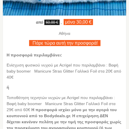
μόνο 30,00 €
από
,
60,00 €
Αθήνα
Πάρε τώρα αυτή την προσφορά!
Η προσφορά περιλαμβάνει:
Ενίσχυση φυσικού νυχιού με Acrigel που περιλαμβάνει : Βαφή
baby boomer Μanicure Stras Glitter Γαλλικό Foil στα 20€ από
40€
ή
Τοποθέτηση τεχνητών νυχιών με Acrigel που περιλαμβάνει :
Βαφή baby boomer Μanicure Stras Glitter Γαλλικό Foil στα
29€ από 60€
Η
προσφορά ισχύει μόνο με την αγορά του
κουπονιού από το
Bodydeals.
gr. Η επιχείρηση ΔΕΝ
δέχεται κανέναν πελάτη με την τιμή της προσφοράς χωρίς
την προσκόμιση του αγορασμένου κουπονιού (ή των