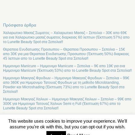
Πρόσφατα άρθρα
Χαλαρωτικο Μασαζ Σωματος – Χαλαρωτικο Μασαζ – Σεπολια – 30€ απο 69€
για ενα Χαλαρωτικο μασαζ σωματος διαρκειας 60 λεπτων (Έκπτωση 57%) απο
το Lunette Beauty Spot στα Σεπολια!!
Θεραπεια Ενυδατωσης Προσωπου – Θεραπεια Προσωπου – Σεπολια – 15€
απο 30€ για μια Θεραπεια Ενυδατωσης Προσωπου (Έκπτωση 50%) διαρκειας
45 λεπτων απο το Lunette Beauty Spot στα Σεπολια!!
Ημιμονιμο Manicure – Ημιμονιμο Manicure – Σεπολια – 9€ απο 19€ για ενα
Ημιμονιμο Manicure (Έκπτωση 53%) απο το Lunette Beauty Spot στα Σεπολια!!
Ημιμονιμο Μακιγιαζ Φρυδιων – Ημιμονιμο Μακιγιαζ Φρυδιων – Σεπολια – 99€
απο 360€ για Ημιμονιμο Τατουαζ Φρυδιων με τη μεθοδο Microblanding,
Powder και Microshading (Έκπτωση 73%) απο το Lunette Beauty Spot στα
Σεπολια!!
Ημιμονιμο Μακιγιαζ Χειλιων – Ημιμονιμο Μακιγιαζ Χειλιων – Σεπολια – 99€ απο
300€ για Ημιμονιμο Τατουαζ Χειλιων Semi η Full (Έκπτωση 67%) απο το
Lunette Beauty Spot στα Σεπολια!!
This website uses cookies to improve your experience. We'll
assume you're ok with this, but you can opt-out if you wish.
Σχετικά