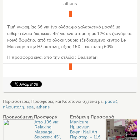
athens
Τιμή γνωριμίας 6€ για ένα ολόσωμο χαλαρωτικό μασάζ με
αιθέρια έλαια διάρκειας 45′ για ένα άτομο ή με 12€ σε ζευγάρι σε
κοινό δωμάτιο, από το ολοκαίνουριο εξειδικευμένο κέντρο Le
Massage στην Ηλιούπολη, αξίας 15€ – έκπτωση 60%
Η προσφορα ειναι απο την σελιδα : Dealsafari
Περισσότερες Προσφορές και Κουπόνια σχετικά με:
μασαζ
,
ηλιουπολη
,
spa
,
athens
Προηγούμενη Προσφορά
Επόμενη Προσφορά
Απο 10€ για
Manicure
Relaxing
Ημιμονιμη
Massage,
Βαφη+Νail Art
διαρκειας 45′,
Περιστερι – 11€