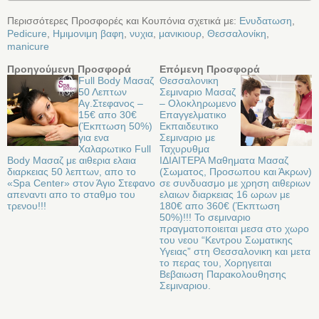
Περισσότερες Προσφορές και Κουπόνια σχετικά με:
Ενυδατωση
,
Pedicure
,
Ημιμονιμη βαφη
,
νυχια
,
μανικιουρ
,
Θεσσαλονίκη
,
manicure
Προηγούμενη Προσφορά
Επόμενη Προσφορά
Full Body Μασαζ
Θεσσαλονικη
50 Λεπτων
Σεμιναριο Μασαζ
Αγ.Στεφανος –
– Oλοκληρωμενο
15€ απο 30€
Επαγγελματικο
(Έκπτωση 50%)
Eκπαιδευτικο
για ενα
Σεμιναριο με
Χαλαρωτικο Full
Ταχυρυθμα
Body Μασαζ με αιθερια ελαια
ΙΔΙΑΙΤΕΡΑ Μαθηματα Μασαζ
διαρκειας 50 λεπτων, απο το
(Σωματος, Προσωπου και Άκρων)
«Spa Center» στoν Άγιο Στεφανο
σε συνδυασμο με χρηση αιθεριων
απεναντι απο το σταθμο του
ελαιων διαρκειας 16 ωρων με
τρενου!!!
180€ απο 360€ (Έκπτωση
50%)!!! Το σεμιναριο
πραγματοποιειται μεσα στο χωρο
του νεου “Κεντρου Σωματικης
Υγειας” στη Θεσσαλονικη και μετα
το περας του, Χορηγειται
Βεβαιωση Παρακολουθησης
Σεμιναριου.