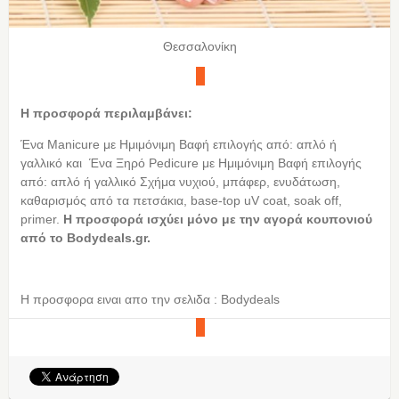
Θεσσαλονίκη
Η προσφορά περιλαμβάνει:
Ένα Μanicure με Ημιμόνιμη Βαφή επιλογής από: απλό ή
γαλλικό και Ένα Ξηρό Pedicure με Ημιμόνιμη Βαφή επιλογής
από: απλό ή γαλλικό Σχήμα νυχιού, μπάφερ, ενυδάτωση,
καθαρισμός από τα πετσάκια, base-top uV coat, soak off,
primer.
Η προσφορά ισχύει μόνο με την αγορά κουπονιού
από τo Bodydeals.gr.
Η προσφορα ειναι απο την σελιδα : Bodydeals