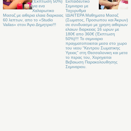
(Έκπτωση 50%)
Eκπαιδευτικο
για ενα
Σεμιναριο με
Χαλαρωτικο
Ταχυρυθμα
Μασαζ με αιθερια ελαια διαρκειας
ΙΔΙΑΙΤΕΡΑ Μαθηματα Μασαζ
60 λεπτων, απο το «Studio
(Σωματος, Προσωπου και Άκρων)
Vailas» στον Άγιο Δημητριο!!!
σε συνδυασμο με χρηση αιθεριων
ελαιων διαρκειας 16 ωρων με
180€ απο 360€ (Έκπτωση
50%)!!! Το σεμιναριο
πραγματοποιειται μεσα στο χωρο
του νεου “Κεντρου Σωματικης
Υγειας” στη Θεσσαλονικη και μετα
το περας του, Χορηγειται
Βεβαιωση Παρακολουθησης
Σεμιναριου.