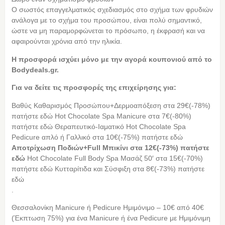
Ο σωστός επαγγελματικός σχεδιασμός στο σχήμα των φρυδιών
ανάλογα με το σχήμα του προσώπου, είναι πολύ σημαντικό,
ώστε να μη παραμορφώνεται το πρόσωπο, η έκφρασή και να
αφαιρούνται χρόνια από την ηλικία.
Η προσφορά ισχύει μόνο με την αγορά κουπονιού από τo
Bodydeals.gr.
Για να δείτε τις προσφορές της επιχείρησης για:
Βαθύς Καθαρισμός Προσώπου+Δερμοαπόξεση στα 29€(-78%)
πατήστε εδώ Hot Chocolate Spa Manicure στα 7€(-80%)
πατήστε εδώ Θεραπευτικό-Ιαματικό Hot Chocolate Spa
Pedicure απλό ή Γαλλικό στα 10€(-75%) πατήστε εδώ
Αποτρίχωση Ποδιών+Full Μπικίνι στα 12€(-73%) πατήστε
εδώ
Hot Chocolate Full Body Spa Mασάζ 50′ στα 15€(-70%)
πατήστε εδώ Κυτταρίτιδα και Σύσφιξη στα 8€(-73%) πατήστε
εδώ
.
Θεσσαλονίκη Manicure ή Pedicure Ημιμόνιμo – 10€ από 40€
(Έκπτωση 75%) για ένα Manicure ή ένα Pedicure με Ημιμόνιμη