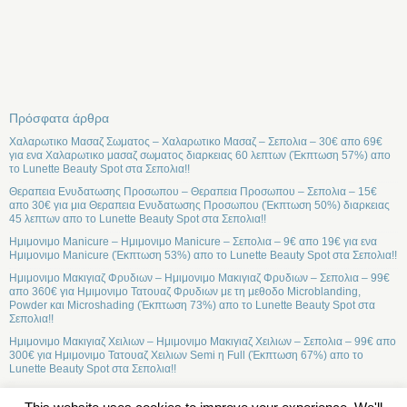
Πρόσφατα άρθρα
Χαλαρωτικο Μασαζ Σωματος – Χαλαρωτικο Μασαζ – Σεπολια – 30€ απο 69€
για ενα Χαλαρωτικο μασαζ σωματος διαρκειας 60 λεπτων (Έκπτωση 57%) απο
το Lunette Beauty Spot στα Σεπολια!!
Θεραπεια Ενυδατωσης Προσωπου – Θεραπεια Προσωπου – Σεπολια – 15€
απο 30€ για μια Θεραπεια Ενυδατωσης Προσωπου (Έκπτωση 50%) διαρκειας
45 λεπτων απο το Lunette Beauty Spot στα Σεπολια!!
Ημιμονιμο Manicure – Ημιμονιμο Manicure – Σεπολια – 9€ απο 19€ για ενα
Ημιμονιμο Manicure (Έκπτωση 53%) απο το Lunette Beauty Spot στα Σεπολια!!
Ημιμονιμο Μακιγιαζ Φρυδιων – Ημιμονιμο Μακιγιαζ Φρυδιων – Σεπολια – 99€
απο 360€ για Ημιμονιμο Τατουαζ Φρυδιων με τη μεθοδο Microblanding,
Powder και Microshading (Έκπτωση 73%) απο το Lunette Beauty Spot στα
Σεπολια!!
Ημιμονιμο Μακιγιαζ Χειλιων – Ημιμονιμο Μακιγιαζ Χειλιων – Σεπολια – 99€ απο
300€ για Ημιμονιμο Τατουαζ Χειλιων Semi η Full (Έκπτωση 67%) απο το
Lunette Beauty Spot στα Σεπολια!!