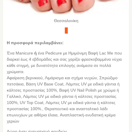
Θεσσαλονίκη
Η προσφορά περιλαμβάνει:
Ένα Manicure
ή
ένα Pedicure με Ημιμόνιμη Βαφή Lac Me που
διαρκεί έως 4 εβδομάδες και σας χαρίζει φρεσκοβαμμένα νύχια
κάθε στιγμή, με δυνατότητα επιλογής ανάμεσα σε πολλά
χρώματα.
Αφαίρεση βερνικιού, Λιμάρισμα και σχήμα νυχιών, Σπρώξιμο
πετσάκια, Βάση UV Base Coat, Λάμπες UV με ειδικά γάντια ή
κάλτσες προστασίας 100%, Βαφή UV Nail Polish με χρώμα ή
Γαλλικό, Λάμπες UV με ειδικά γάντια ή κάλτσες προστασίας
100%, UV Top Coat, Λάμπες UV με ειδικά γάντια ή κάλτσες
προστασίας 100%., Θεραπευτικό και ανασταλτικό λάδι
επωνυχίων με αιθέρια έλαια, Aναπλαστική-ενυδατική κρέμα
χεριών
Δώρο έναν σχηματισμό φρυδιών