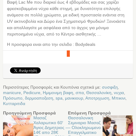
Βαφή Lac Me που διαρκεί έως 4 εβδομάδες και σας χαρίζει
φρεσκοβαμμένα νύχια κάθε στιγμή, με δυνατότητα επιλογής
ανάμεσα σε πολλά χρώματα, με ειδική προστασία ενάντια στη
UV ακτινοβολία και Δώρο ένα Σχηματισμό Φρυδιών! Ξενοιάστε
και απαλλαγείτε με ασφάλεια από το άγχος για μόνιμα
περιποιημένα νύχια, από το Κέντρο αισθητικής …
Η προσφορα ειναι απο την σελιδα : Bodydeals
Περισσότερες Προσφορές και Κουπόνια σχετικά με:
συσφιξη
,
manicure
,
Pedicure
,
Ημιμονιμη βαφη
,
σπα
,
Θεσσαλονίκη
,
νυχια
,
Πρόσωπο
,
δερμοαποξεση
,
spa
,
μανικιουρ
,
Αποτριχωση
,
Μπικινι
,
Κυτταριτιδα
Προηγούμενη Προσφορά
Επόμενη Προσφορά
Μασαζ
Θεσσαλονικη
Χαλαρωτικο 60′
Σεμιναριο Μασαζ
Άγιος Δημητριος –
– Oλοκληρωμενο
14€ απο 28€
Επαγγελματικο