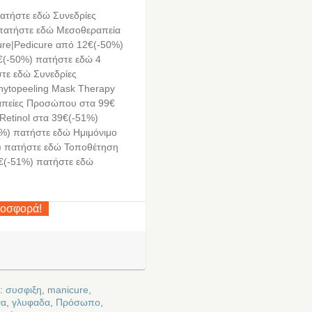
ατήστε εδώ Συνεδρίες
 πατήστε εδώ Μεσοθεραπεία
re|Pedicure από 12€(-50%)
€(-50%) πατήστε εδώ 4
τε εδώ Συνεδρίες
ytopeeling Mask Therapy
απείες Προσώπου στα 99€
etinol στα 39€(-51%)
0%) πατήστε εδώ Ημιμόνιμο
%) πατήστε εδώ Τοποθέτηση
9€(-51%) πατήστε εδώ
ροσφορά!
ε:
συσφιξη
,
manicure
,
να
,
γλυφαδα
,
Πρόσωπο
,