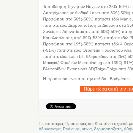
Τοποθέτηση Τεχνητών Νυχίων στα 25€(-50%) π
Αποτρίχωσης με Διοδικό Laser από 30€(-50%)
Προσώπου στα 50€(-50%) πατήστε εδώ Manicu
πατήστε εδώ Δερμοαπόξεση με Διαμάντι στα 35
Συνεδρίες Αδυνατίσματος από 60€(-50%) πατήσ
Κρυολιπόλυσης από 69€(-58%) πατήστε εδώ Ph
Προσώπου στα 19€(-58%) πατήστε εδώ 4 Θερ
(-51%) πατήστε εδώ Θεραπεία Προσώπου Aha R
πατήστε εδώ Lash Lift Βλεφαρίδων στα 25€(-5
Μακιγιάζ Φρυδιών Microblading στα 139€(-61
Βλεφαρίδων Extensions 3D|Τρίχα-Τρίχα από 5
Η προσφορα ειναι απο την σελιδα : Bodydeals
Πάρε τώρα αυτή την π
Περισσότερες Προσφορές και Κουπόνια σχετικά μ
Αδυνατισμα
,
Pedicure
,
νυχια
,
δερμοαποξεση
,
Αθή