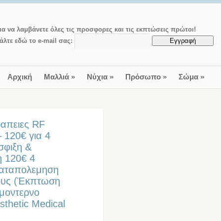
ια να λαμβάνετε όλες τις προσφορες και τις εκπτώσεις πρώτοι!
άλτε εδώ το e-mail σας:
Αρχική
Μαλλιά
»
Νύχια
»
Πρόσωπο
»
Σώμα
»
ραπειες RF
120€ για 4
σφιξη &
 120€ 4
 καταπολεμηση
χους (Έκπτωση
 μοντερνο
thetic Medical