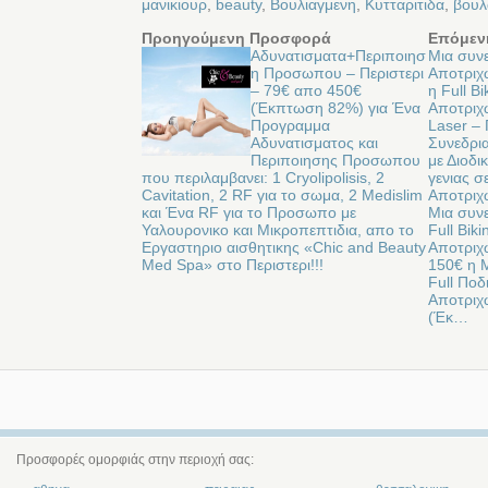
μανικιουρ
,
beauty
,
Βουλιαγμενη
,
Κυτταριτιδα
,
βουλ
Προηγούμενη Προσφορά
Επόμεν
Αδυνατισματα+Περιποιησ
Μια συν
η Προσωπου – Περιστερι
Αποτριχ
– 79€ απο 450€
η Full Bi
(Έκπτωση 82%) για Ένα
Αποτριχ
Προγραμμα
Laser –
Αδυνατισματος και
Συνεδρι
Περιποιησης Προσωπου
με Διοδι
που περιλαμβανει: 1 Cryolipolisis, 2
γενιας σ
Cavitation, 2 RF για το σωμα, 2 Medislim
Αποτριχ
και Ένα RF για το Προσωπο με
Μια συν
Υαλουρονικο και Μικροπεπτιδια, απο το
Full Bik
Εργαστηριο αισθητικης «Chic and Beauty
Αποτριχω
Med Spa» στo Περιστερι!!!
150€ η 
Full Ποδ
Αποτριχ
(Έκ…
Προσφορές ομορφιάς στην περιοχή σας: