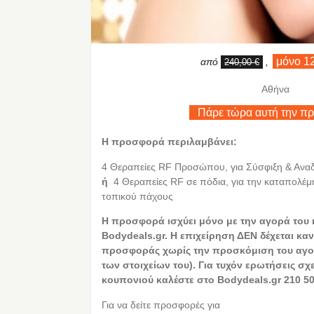
μόνο 1
από
,
240,00 €
Αθήνα
Πάρε τώρα αυτή την π
Η προσφορά περιλαμβάνει:
4 Θεραπείες RF Προσώπου, για Σύσφιξη & Αν
ή
4 Θεραπείες RF σε πόδια, για την καταπολέμη
τοπικού πάχους
Η προσφορά ισχύει μόνο με την αγορά του
Bodydeals.gr. Η επιχείρηση ΔΕΝ δέχεται καν
προσφοράς χωρίς την προσκόμιση του αγο
των στοιχείων του). Για τυχόν ερωτήσεις σχ
κουπονιού καλέστε στο Bodydeals.gr 210 50
Για να δείτε προσφορές για