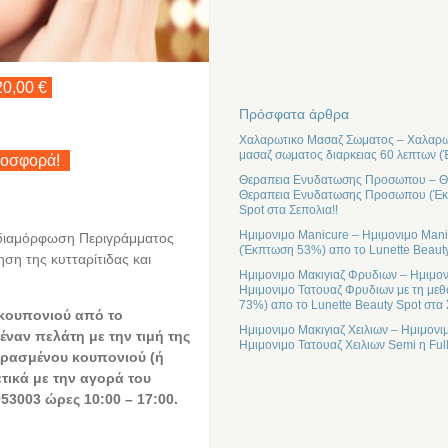
20,00 €
Πρόσφατα άρθρα
Χαλαρωτικο Μασαζ Σωματος – Χαλαρωτ
μασαζ σωματος διαρκειας 60 λεπτων (
ροσφορά!
Θεραπεια Ενυδατωσης Προσωπου – Θε
Θεραπεια Ενυδατωσης Προσωπου (Έκπτ
Spot στα Σεπολια!!
Ημιμονιμο Manicure – Ημιμονιμο Mani
αδιαμόρφωση Περιγράμματος
(Έκπτωση 53%) απο το Lunette Beauty
ση της κυτταρίτιδας και
Ημιμονιμο Μακιγιαζ Φρυδιων – Ημιμον
Ημιμονιμο Τατουαζ Φρυδιων με τη μεθ
73%) απο το Lunette Beauty Spot στα 
 κουπονιού από το
Ημιμονιμο Μακιγιαζ Χειλιων – Ημιμονι
έναν πελάτη με την τιμή της
Ημιμονιμο Τατουαζ Χειλιων Semi η Ful
ρασμένου κουπονιού (ή
ετικά με την αγορά του
53003 ώρες 10:00 – 17:00.