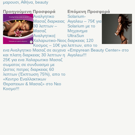
μαρουσι
,
Αθήνα
,
beauty
Προηγούμενη Προσφορά
Επόμενη Προσφορά
Αναλγητικο
Solarium-
Μασαζ διαρκειας
Αιγαλεω – 75€ για
30 λεπτων –
Solarium με το
Μασαζ
Μηχανημα
Αναλγητικο|
UltraSun
Χαλαρωτικο-Νεος
διαρκειας 120
Κοσμος – 10€ για
λεπτων, απο το
ενα Αναλγητικο Μασαζ σε αυχενα
«Empyrean Beauty Center» στο
και πλατη διαρκειας 30 λεπτων η
Αιγαλεω!!!
25€ για ενα Χαλαρωτικο Μασαζ
σωματος σε συνδυασμο με
ζεστες πετρες διαρκειας 60
λεπτων (Έκπτωση 75%), απο το
«Κεντρο Εναλλακτικων
Θεραπειων & Μασαζ» στο Νεο
Κοσμο!!!