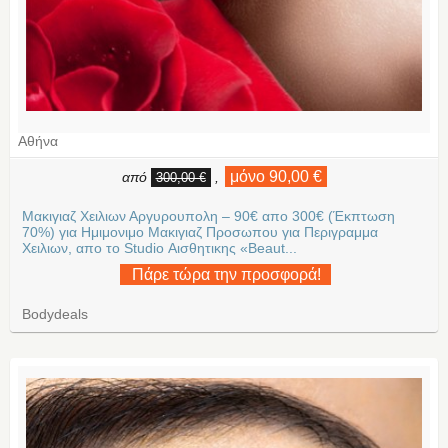
Αθήνα
μόνο 90,00 €
από
,
300,00 €
Μακιγιαζ Χειλιων Αργυρουπολη – 90€ απο 300€ (Έκπτωση
70%) για Ημιμονιμο Μακιγιαζ Προσωπου για Περιγραμμα
Χειλιων, απο το Studio Αισθητικης «Beaut...
Πάρε τώρα την προσφορά!
Bodydeals