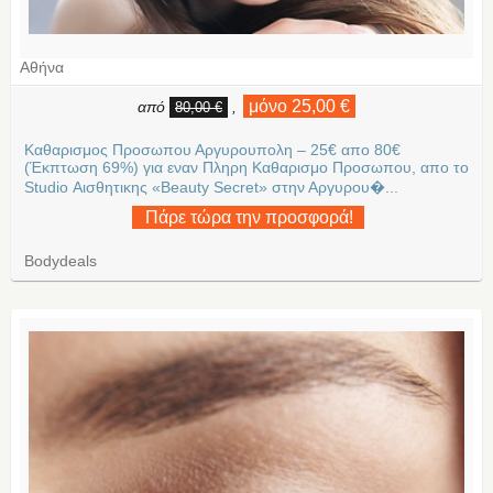
Αθήνα
μόνο 25,00 €
από
,
80,00 €
Καθαρισμος Προσωπου Αργυρουπολη – 25€ απο 80€
(Έκπτωση 69%) για εναν Πληρη Καθαρισμο Προσωπου, απο το
Studio Αισθητικης «Beauty Secret» στην Αργυρου�...
Πάρε τώρα την προσφορά!
Bodydeals