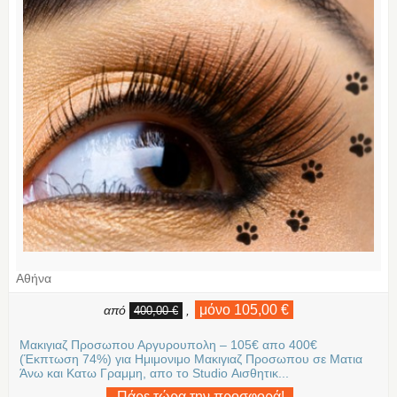
Αθήνα
μόνο 105,00 €
από
,
400,00 €
Μακιγιαζ Προσωπου Αργυρουπολη – 105€ απο 400€
(Έκπτωση 74%) για Ημιμονιμο Μακιγιαζ Προσωπου σε Ματια
Άνω και Κατω Γραμμη, απο το Studio Αισθητικ...
Πάρε τώρα την προσφορά!