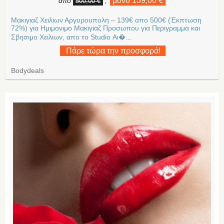
μόνο 139,00 €
από
,
500,00 €
Μακιγιαζ Χειλιων Αργυρουπολη – 139€ απο 500€ (Έκπτωση
72%) για Ημιμονιμο Μακιγιαζ Προσωπου για Περιγραμμα και
Σβησιμο Χειλιων, απο το Studio Αι�...
Πάρε τώρα την προσφορά!
Bodydeals