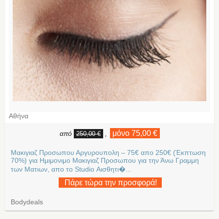
Αθήνα
μόνο 75,00 €
από
,
250,00 €
Μακιγιαζ Προσωπου Αργυρουπολη – 75€ απο 250€ (Έκπτωση
70%) για Ημιμονιμο Μακιγιαζ Προσωπου για την Άνω Γραμμη
των Ματιων, απο το Studio Αισθητι�...
Πάρε τώρα την προσφορά!
Bodydeals