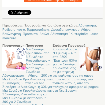
Περισσότερες Προσφορές και Κουπόνια σχετικά με:
Αδυνατισμα
,
Pedicure
,
νυχια
,
δερμοαποξεση
,
γλυφαδα
,
μανικιουρ
,
Αθήνα
,
Βουλιαγμενη
,
Πρόσωπο
,
βουλα
,
Αδυνάτισμα / Κυτταρίτιδα
,
Laser
,
manicure
Προηγούμενη Προσφορά
Επόμενη Προσφορά
Μια Συνεδρια
Κρυολιπολυση –
Κρυολιπολυσης +
Ν.Σμυρνη – 49€
3 Συνεδριες
απο 280€
Pressotherapy +
(Έκπτωση 83%)
Μια Συνεδρια με
για μια Συνεδρια
Διαιτολογο –
Κρυολιπολυσης
Συνεδριες
σε μια περιοχη
Αδυνατισματος – Αθηνα – 20€ για
της επιλογης σας για αμεσα
Μια Συνεδρια Κρυολιπολυσης και
αποτελεσματα μειωσης του
2 Συνεδριες 3 Power και Μια
τοπικου λιπους, απο τον
Συνεδρια με Διαιτολογο, η 30€ για
πολυχωρο ομορφιας «Lipogen»
Μια Συνεδρια Κρυολιπολυσης και
στη Νεα Σμυρνη!!!
3 Συνεδριες Pressotherapy και
Μια Συνεδρια με Διαιτολογο, η
39€ για 2 Συνεδριες