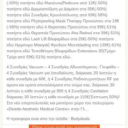
(-50%) πατήστε εδώ Manicure|Pedicure από 12€(-50%)
πατήστε εδώ Δερμοαπόξεση με Διαμάντι στα 35€(-50%)
πατήστε εδώ Συνεδρίες Κρυολιπόλυσης από 69€(-58%)
πατήστε εδώ Phytopeeling Mask Therapy Προσώπου στα 19€
(-58%) πατήστε εδώ 4 Θεραπείες Προσώπου στα 99€(-51%)
πατήστε εδώ Θεραπεία Προσώπου Aha Retinol στα 39€(-51%)
πατήστε εδώ Lash Lift Βλεφαρίδων στα 25€(-50%) πατήστε
εδώ Ημιμόνιμο Μακιγιάζ Φρυδιών Microblading στα 139€(-61%)
πατήστε εδώ Τοποθέτηση Βλεφαρίδων Extensions 3D|Τρίχα-
Τρίχα από 59€(-51%) πατήστε εδώ .
4 Συνεδρίες Vacuum – 4 Συνεδρίες Αδυνατίσματος- Γλυφάδα –
4 Συνεδρίες Vacuum για λιποδιάλυση, διάρκειας 20 λεπτών η
κάθε συνεδρία με 60€, ή 4 Συνεδρίες Ραδιοσυχνοτήτων RF για
άμεσα και ορατά αποτελέσματα στο σώμα σας, διάρκειας 30
λεπτών η κάθε συνεδρία με 95€ ή 4 Συνεδρίες Cavitation
διάρκειας 30 λεπτών η κάθε συνεδρία με 115€(Έκπτωση 50%)!
Στο νέο υπερπολυτελές και μοντέρνο χώρο του πολυχώρου
«Divette Aesthetic Medical Centre» στην Γλ…
Η προσφορα ειναι απο την σελιδα : Bodydeals
Πάρε τώρα αυτή την προσφορά!