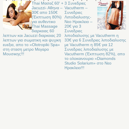
Thai Μασαζ 60′ +
3 Συνεδριες
Jacuzzi- Aθηνα –
Vacutherm –
30€ απο 150€
Συνεδριες
(Έκπτωση 80%)
Λιποδιαλυσης-
για αυθεντικο
Νεο Ηρακλειο –
Thai Massage
20€ για 3
διαρκειας 60
Συνεδριες
λεπτων και Jacuzzi διαρκειας 20
λιποδιαλυσης με Vacutherm η
λεπτων για σωματικη και ψυχικη
33€ για 6 Συνεδριες λιποδιαλυσης
ευεξια, απο το «Olotropiki Spa»
με Vacutherm η 85€ για 12
στη σταση μετρο Μεγαρο
Συνεδριες λιποδιαλυσης με
Μουσικης!!!
Vacutherm (Έκπτωση 82%), απο
το ολοκαινουριο «Diamonds
Studio Solarium» στο Νεο
Ηρακλειο!!!