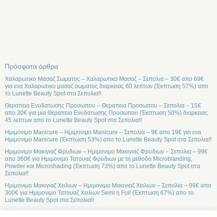
Πρόσφατα άρθρα
Χαλαρωτικο Μασαζ Σωματος – Χαλαρωτικο Μασαζ – Σεπολια – 30€ απο 69€
για ενα Χαλαρωτικο μασαζ σωματος διαρκειας 60 λεπτων (Έκπτωση 57%) απο
το Lunette Beauty Spot στα Σεπολια!!
Θεραπεια Ενυδατωσης Προσωπου – Θεραπεια Προσωπου – Σεπολια – 15€
απο 30€ για μια Θεραπεια Ενυδατωσης Προσωπου (Έκπτωση 50%) διαρκειας
45 λεπτων απο το Lunette Beauty Spot στα Σεπολια!!
Ημιμονιμο Manicure – Ημιμονιμο Manicure – Σεπολια – 9€ απο 19€ για ενα
Ημιμονιμο Manicure (Έκπτωση 53%) απο το Lunette Beauty Spot στα Σεπολια!!
Ημιμονιμο Μακιγιαζ Φρυδιων – Ημιμονιμο Μακιγιαζ Φρυδιων – Σεπολια – 99€
απο 360€ για Ημιμονιμο Τατουαζ Φρυδιων με τη μεθοδο Microblanding,
Powder και Microshading (Έκπτωση 73%) απο το Lunette Beauty Spot στα
Σεπολια!!
Ημιμονιμο Μακιγιαζ Χειλιων – Ημιμονιμο Μακιγιαζ Χειλιων – Σεπολια – 99€ απο
300€ για Ημιμονιμο Τατουαζ Χειλιων Semi η Full (Έκπτωση 67%) απο το
Lunette Beauty Spot στα Σεπολια!!