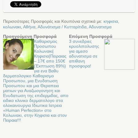
Περισσότερες Προσφορές και Κουπόνια σχετικά με:
κηφισια
,
κολωνακι
,
Αθήνα
,
Αδυνάτισμα / Κυτταρίτιδα
,
Αδυνατισμα
Προηγούμενη Προσφορά
Επόμενη Προσφορά
Kαθαρισμος
3 συνεδριες
Προσωπου
κρυολιπολυσης
Κολωνακι|
για αμεσο
Κηφισια|Πειραιας
αδυνατισμα σε
– 17€ απο 150€
απιθανη
(Έκπτωση 89%)
προσφορα!
για ενα Bαθυ
δερματολογικο Καθαρισμο
Προσωπου, μια Ενυδατωση
Προσωπου και μια Θεραπεια
ματιων για Αναζωογονηση και
Ενυδατωση της επιδερμιδας, απο
ειδικο κλινικο δερματολογο στα
ολοκαινουργια Ιδιωτικα Ιατρεια
«Human Perfection» στo
Κολωνακι, στην Κηφισια και στον
Πειραια!!!