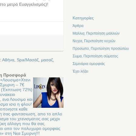
στο μετρό Ευαγγελισμός)!
Kατηγορίες
Άρθρα
Μαλλια, Περιποίηση μαλλιών
Νυχια, Περιποίηση νυχιών
Προσωπο, Περιποίηση προσώπου
Σωμα, Περιποίηση σώματος
:
Αθήνα
,
Spa/Μασάζ
,
μασαζ
,
Σεμινάρια ομορφιάς
Έχει λήξει
η Προσφορά
+Λουσιμο+Χτενι
.Σμυρνη – 7€
 (Έκπτωση 72%)
Γυναικειο
 ενα Λουσιμο και
ισμα ισιο η φλου!
οποιηστε καθε
κη σας φαντασιωση, απο το απλο
σμα του χτενισματος σας μεχρι
ιζικη αλλαγη που θα σας
ει απo τον πολυχωρο ομορφιας
n» στη Νεα Σμυρνη!!!