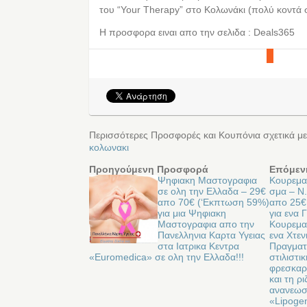
του “Your Therapy” στο Κολωνάκι (πολύ κοντά 
Η προσφορα ειναι απο την σελιδα : Deals365
Περισσότερες Προσφορές και Κουπόνια σχετικά με
κολωνακι
Προηγούμενη Προσφορά
Επόμεν
Ψηφιακη Μαστογραφια
Κουρεμα
σε ολη την Ελλαδα – 29€
σμα – Ν
απο 70€ (‘Εκπτωση 59%)
απο 25€
για μια Ψηφιακη
για ενα 
Μαστογραφια απο την
Κουρεμα,
Πανελληνια Καρτα Υγειας
ενα Χτεν
στα Ιατρικα Κεντρα
Πραγματ
«Εuromedica» σε ολη την Ελλαδα!!!
στιλιστι
φρεσκαρι
και τη ρ
ανανεωσ
«Lipoge