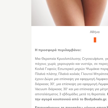
Αθήνα
Η προσφορά περιλαμβάνει:
Μια Θεραπεία Κρυολιπόλυσης Cryosculpture, γι
πάχους χωρίς χειρουργείο και νυστέρι, σε περι
Κοιλιά Γοφούς Εσωτερικό μηρών Ψωμάκια περι
Πλαϊνά πλάτης Πλαϊνά κοιλιάς Γλουτοί Μπράτσα
έχουν Δώρο μια επίσκεψη για εφαρμογή Λεμφικ
διάρκειας 30′, μια επίσκεψη για εφαρμογή Λεμφ
Vacuum διάρκειας 30′ και μια επίσκεψη για μέτρ
αποτελέσματος 3 εβδομάδες μετά τη θεραπεία.
την αγορά κουπονιού από τo Bodydeals.gr.
Επιτυγχάνουμε τα παρακάτω μόνιμα αποτε