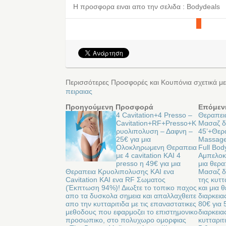
Η προσφορα ειναι απο την σελιδα : Bodydeals
Περισσότερες Προσφορές και Κουπόνια σχετικά μ
πειραιας
Προηγούμενη Προσφορά
Επόμεν
4 Cavitation+4 Presso –
Θεραπει
Cavitation+RF+Presso+Κ
Μασαζ δ
ρυολιπολυση – Δαφνη –
45’+Θερ
25€ για μια
Massage 
Ολοκληρωμενη Θεραπεια
Full Bod
με 4 cavitation ΚΑΙ 4
Αμπελοκ
presso η 49€ για μια
μια θερα
Θεραπεια Κρυολιπολυσης ΚΑΙ ενα
Μασαζ δ
Cavitation ΚΑΙ ενα RF Σωματος
της κυττ
(Έκπτωση 94%)! Διωξτε το τοπικο παχος
και μια 
απο τα δυσκολα σημεια και απαλλαχθειτε
διαρκεια
απο την κυτταριτιδα με τις επαναστατικες
80€ για 
μεθοδους που εφαρμοζει το επιστημονικο
διαρκεια
προσωπικο, στο πολυχωρο ομορφιας
κυτταριτ