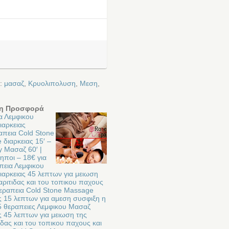
ε:
μασαζ
,
Κρυολιπολυση
,
Μεση
,
η Προσφορά
α Λεμφικου
ιαρκειας
απεια Cold Stone
διαρκειας 15′ –
y Μασαζ 60′ |
ηποι – 18€ για
πεια Λεμφικου
ιαρκειας 45 λεπτων για μειωση
αριτιδας και του τοπικου παχους
θεραπεια Cold Stone Massage
ς 15 λεπτων για αμεση συσφιξη η
5 θεραπειες Λεμφικου Μασαζ
ς 45 λεπτων για μειωση της
ιδας και του τοπικου παχους και