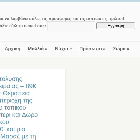
ια να λαμβάνετε όλες τις προσφορες και τις εκπτώσεις πρώτοι!
άλτε εδώ το e-mail σας:
Αρχική
Μαλλιά
»
Νύχια
»
Πρόσωπο
»
Σώμα
»
ιπολυσης
ειραιας – 89€
α Θεραπεια
περιοχη της
ου τοπικου
τερι και Δωρο
ικου
′ και μια
 Μασαζ με τη