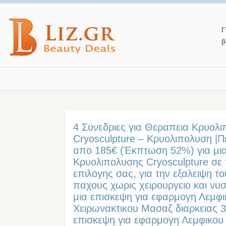
Γ
β
4 Συνεδριες για Θεραπεια Κρυολ
Cryosculpture – Κρυολιπολυση |Π
απο 185€ (Έκπτωση 52%) για μι
Κρυολιπολυσης Cryosculpture σε 
επιλογης σας, για την εξαλειψη τ
παχους χωρις χειρουργειο και νυσ
μια επισκεψη για εφαρμογη Λεμφ
Χειρωνακτικου Μασαζ διαρκειας 30
επισκεψη για εφαρμογη Λεμφικου