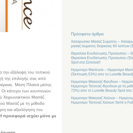
Πρόσφατα άρθρα
Χαλαρωτικο Μασαζ Σωματος – Χαλαρωτ
μασαζ σωματος διαρκειας 60 λεπτων (
Θεραπεια Ενυδατωσης Προσωπου – Θε
Θεραπεια Ενυδατωσης Προσωπου (Έκπτ
Spot στα Σεπολια!!
Ημιμονιμο Manicure – Ημιμονιμο Mani
α την εξάλειψη του τοπικού
(Έκπτωση 53%) απο το Lunette Beauty
οχή της επιλογής σας από:
Ημιμονιμο Μακιγιαζ Φρυδιων – Ημιμον
φέρειας Μέση Πλαϊνά μέσης
Ημιμονιμο Τατουαζ Φρυδιων με τη μεθ
 Οι κάτοχοι των κουπονιών
73%) απο το Lunette Beauty Spot στα 
ού Χειρωνακτικού Μασάζ
Ημιμονιμο Μακιγιαζ Χειλιων – Ημιμονι
Ημιμονιμο Τατουαζ Χειλιων Semi η Ful
ικού Μασάζ με τη μέθοδο
ηση και αξιολόγηση του
Η προσφορά ισχύει μόνο με
λέσματα