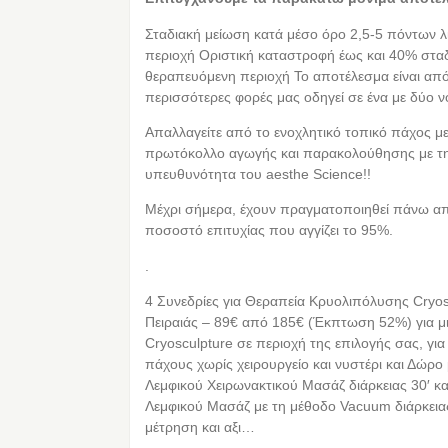
Σταδιακή μείωση κατά μέσο όρο 2,5-5 πόντων 
περιοχή Οριστική καταστροφή έως και 40% σταδ
θεραπευόμενη περιοχή Το αποτέλεσμα είναι από
περισσότερες φορές μας οδηγεί σε ένα με δύο 
Απαλλαγείτε από το ενοχλητικό τοπικό πάχος μ
πρωτόκολλο αγωγής και παρακολούθησης με την
υπευθυνότητα του aesthe Science!!
Mέχρι σήμερα, έχουν πραγματοποιηθεί πάνω απ
ποσοστό επιτυχίας που αγγίζει το 95%.
.
4 Συνεδρίες για Θεραπεία Κρυολιπόλυσης Cryos
Πειραιάς – 89€ από 185€ (Έκπτωση 52%) για 
Cryosculpture σε περιοχή της επιλογής σας, για
πάχους χωρίς χειρουργείο και νυστέρι και Δώρο
Λεμφικού Χειρωνακτικού Μασάζ διάρκειας 30′ κα
Λεμφικού Μασάζ με τη μέθοδο Vacuum διάρκειας 
μέτρηση και αξι…