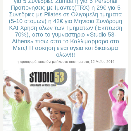
για 5 Συνεδριες Zumba η για 5 Personal
Προπονησεις με Ιμαντες(TRX) η 29€ για 5
Συνεδριες με Pilates σε Ολιγομελη τμηματα
(5-10 ατομων) η 42€ για Μηνιαια Συνδρομη
ΚΑΙ Χρηση ολων των Τμηματων (Έκπτωση
70%), απο το γυμναστηριο «Studio 53-
Athens» πισω απο το Καλλιμαρμαρο στο
Μετς! Η ασκηση ειναι υγεια και δικαιωμα
ολων!!!
η προσφορά, κουπόνι μπήκε στο σύστημα στις
12 Μαΐου 2016