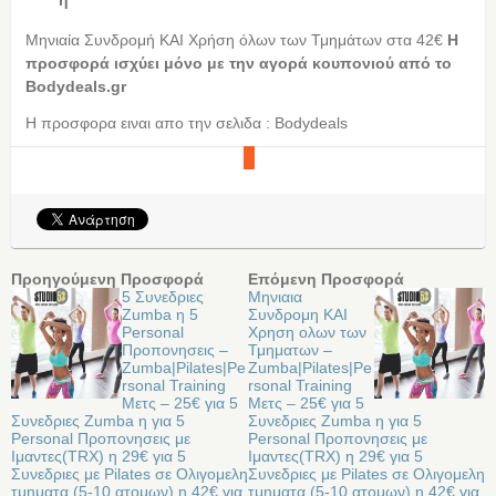
ή
Μηνιαία Συνδρομή ΚΑΙ Χρήση όλων των Τμημάτων στα 42€
Η
προσφορά ισχύει μόνο με την αγορά κουπονιού από τo
Bodydeals.gr
Η προσφορα ειναι απο την σελιδα : Bodydeals
Προηγούμενη Προσφορά
Επόμενη Προσφορά
5 Συνεδριες
Μηνιαια
Zumba η 5
Συνδρομη ΚΑΙ
Personal
Χρηση ολων των
Προπονησεις –
Τμηματων –
Zumba|Pilates|Pe
Zumba|Pilates|Pe
rsonal Training
rsonal Training
Μετς – 25€ για 5
Μετς – 25€ για 5
Συνεδριες Zumba η για 5
Συνεδριες Zumba η για 5
Personal Προπονησεις με
Personal Προπονησεις με
Ιμαντες(TRX) η 29€ για 5
Ιμαντες(TRX) η 29€ για 5
Συνεδριες με Pilates σε Ολιγομελη
Συνεδριες με Pilates σε Ολιγομελη
τμηματα (5-10 ατομων) η 42€ για
τμηματα (5-10 ατομων) η 42€ για