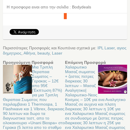
Η προσφορα ειναι απο την σελιδα : Bodydeals
Περισσότερες Προσφορές και Κουπόνια σχετικά με:
IPL Laser
,
αγιος
δημητριος
,
Αθήνα
,
beauty
,
Laser
Προηγούμενη Προσφορά
Επόμενη Προσφορά
Μια Τριπλη
Χαλαρωτικο
Θεραπεια
Μασαζ σωματος
Σωματος –
+ ζεστες πετρες
Γερακας – 12€
διαρκειας 30
απο 95€
λεπτων – Μασαζ
(Έκπτωση 87%)
Αναλγητικο|
για μια Τριπλη
Χαλαρωτικο-Νεος
Θεραπεια Σωματος που
Κοσμος – 10€ για ενα Αναλγητικο
περιλαμβανει 1 Thermospa, 1
Μασαζ σε αυχενα και πλατη
Flashwave και 1 Vibrex, διαρκειας
διαρκειας 30 λεπτων η 10€ για
90 λεπτων και δωρο τα
ενα Χαλαρωτικο Μασαζ σωματος
διαγνωστικα τεστ, απο το
σε συνδυασμο με ζεστες πετρες
ολοκαινουριο «Unani Biospa» στο
διαρκειας 30 λεπτων η 25€ για
Γερακα (5 λεπτα απο το σταθμο
ενα Χαλαρωτικο Μασαζ σωματος