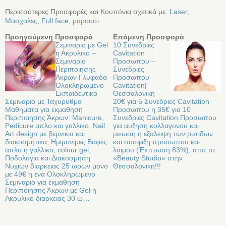
Περισσότερες Προσφορές και Κουπόνια σχετικά με:
Laser
,
Μασχαλες
,
Full face
,
μαρουσι
Προηγούμενη Προσφορά
Επόμενη Προσφορά
Σεμιναριο με Gel
10 Συνεδριες
η Ακρυλικο –
Cavitation
Σεμιναριο
Προσωπου –
Περιποιησης
Συνεδριες
Άκρων Γλυφαδα –
Προσωπου
Oλοκληρωμενο
Cavitation|
Eκπαιδευτικο
Θεσσαλονικη –
Σεμιναριο με Ταχυρυθμα
20€ για 5 Συνεδριες Cavitation
Μαθηματα για εκμαθηση
Προσωπου η 35€ για 10
Περιποιησης Άκρων: Manicure,
Συνεδριες Cavitation Προσωπου
Pedicure απλο και γαλλικο, Nail
για αυξηση κολλαγονου και
Art design με βερνικια και
μειωση η εξαλειψη των ρυτιδων
διακοσμητικα, Ημιμονιμες Βαφες
και συσφιξη προσωπου και
απλο η γαλλικο, colour gel,
λαιμου (Έκπτωση 83%), απο το
Ποδολογια και Διακοσμηση
«Beauty Studio» στην
Νυχιων διαρκειας 25 ωρων μονο
Θεσσαλονικη!!!
με 49€ η ενα Ολοκληρωμενο
Σεμιναριο για εκμαθηση
Περιποιησης Άκρων με Gel η
Ακρυλικο διαρκειας 30 ω…