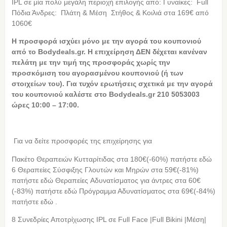
IPL σε μία πολύ μεγάλη περιοχή επιλογής από: Γυναίκες: Full
Πόδια Άνδρες: Πλάτη & Μέση Στήθος & Κοιλιά στα 169€ από
1060€
Η προσφορά ισχύει μόνο με την αγορά του κουπονιού
από το Bodydeals.gr. Η επιχείρηση ΔΕΝ δέχεται κανέναν
πελάτη με την τιμή της προσφοράς χωρίς την
προσκόμιση του αγορασμένου κουπονιού (ή των
στοιχείων του). Για τυχόν ερωτήσεις σχετικά με την αγορά
του κουπονιού καλέστε στο Bodydeals.gr 210 5053003
ώρες 10:00 – 17:00.
Για να δείτε προσφορές της επιχείρησης για
Πακέτο Θεραπειών Κυτταρίτιδας στα 180€(-60%) πατήστε εδώ
6 Θεραπείες Σύσφιξης Γλουτών και Μηρών στα 59€(-81%)
πατήστε εδώ Θεραπείες Αδυνατίσματος για άντρες στα 60€
(-83%) πατήστε εδώ Πρόγραμμα Αδυνατίσματος στα 69€(-84%)
πατήστε εδώ .
8 Συνεδρίες Αποτρίχωσης IPL σε Full Face |Full Bikini |Μέση|