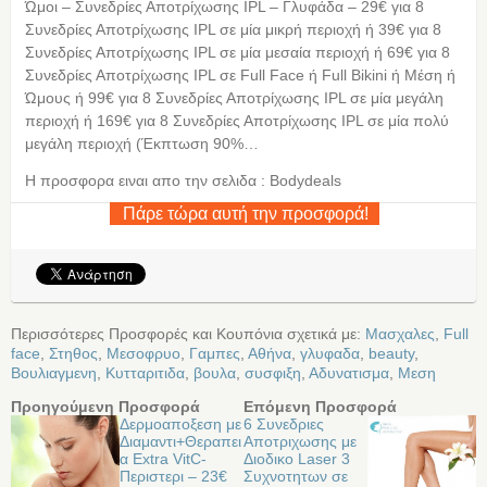
Ώμοι – Συνεδρίες Αποτρίχωσης IPL – Γλυφάδα – 29€ για 8
Συνεδρίες Αποτρίχωσης IPL σε μία μικρή περιοχή ή 39€ για 8
Συνεδρίες Αποτρίχωσης IPL σε μία μεσαία περιοχή ή 69€ για 8
Συνεδρίες Αποτρίχωσης IPL σε Full Face ή Full Bikini ή Μέση ή
Ώμους ή 99€ για 8 Συνεδρίες Αποτρίχωσης IPL σε μία μεγάλη
περιοχή ή 169€ για 8 Συνεδρίες Αποτρίχωσης IPL σε μία πολύ
μεγάλη περιοχή (Έκπτωση 90%…
Η προσφορα ειναι απο την σελιδα : Bodydeals
Πάρε τώρα αυτή την προσφορά!
Περισσότερες Προσφορές και Κουπόνια σχετικά με:
Μασχαλες
,
Full
face
,
Στηθος
,
Μεσοφρυο
,
Γαμπες
,
Αθήνα
,
γλυφαδα
,
beauty
,
Βουλιαγμενη
,
Κυτταριτιδα
,
βουλα
,
συσφιξη
,
Αδυνατισμα
,
Μεση
Προηγούμενη Προσφορά
Επόμενη Προσφορά
Δερμοαποξεση με
6 Συνεδριες
Διαμαντι+Θεραπει
Αποτριχωσης με
α Extra VitC-
Διοδικο Laser 3
Περιστερι – 23€
Συχνοτητων σε