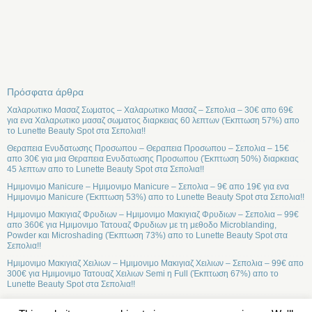
Πρόσφατα άρθρα
Χαλαρωτικο Μασαζ Σωματος – Χαλαρωτικο Μασαζ – Σεπολια – 30€ απο 69€
για ενα Χαλαρωτικο μασαζ σωματος διαρκειας 60 λεπτων (Έκπτωση 57%) απο
το Lunette Beauty Spot στα Σεπολια!!
Θεραπεια Ενυδατωσης Προσωπου – Θεραπεια Προσωπου – Σεπολια – 15€
απο 30€ για μια Θεραπεια Ενυδατωσης Προσωπου (Έκπτωση 50%) διαρκειας
45 λεπτων απο το Lunette Beauty Spot στα Σεπολια!!
Ημιμονιμο Manicure – Ημιμονιμο Manicure – Σεπολια – 9€ απο 19€ για ενα
Ημιμονιμο Manicure (Έκπτωση 53%) απο το Lunette Beauty Spot στα Σεπολια!!
Ημιμονιμο Μακιγιαζ Φρυδιων – Ημιμονιμο Μακιγιαζ Φρυδιων – Σεπολια – 99€
απο 360€ για Ημιμονιμο Τατουαζ Φρυδιων με τη μεθοδο Microblanding,
Powder και Microshading (Έκπτωση 73%) απο το Lunette Beauty Spot στα
Σεπολια!!
Ημιμονιμο Μακιγιαζ Χειλιων – Ημιμονιμο Μακιγιαζ Χειλιων – Σεπολια – 99€ απο
300€ για Ημιμονιμο Τατουαζ Χειλιων Semi η Full (Έκπτωση 67%) απο το
Lunette Beauty Spot στα Σεπολια!!