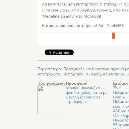
για καταπολέμηση κυτταρίτιδας & επιδερμική σύ
Ultratone για μυική σύσφιξη & τόνωση, από το 
“Redefine Beauty” στο Μαρούσι!
Η προσφορα ειναι απο την σελιδα : Deals365
Περισσότερες Προσφορές και Κουπόνια σχετικά με
Αποτρίχωση
,
Κυτταριτιδα
,
συσφιξη
,
Αδυνατισμα
,
μ
Προηγούμενη Προσφορά
Επόμεν
Mονιμο μακιγιαζ σε
Ένα
φρυδια, χειλη, ματια με
Πελματ
μεγαλη διαρκεια σε
κευη –
προσφορα
Πελματ
κευη Πε
48€ για 
Ολοκλη
Πελματο
Εξατομι