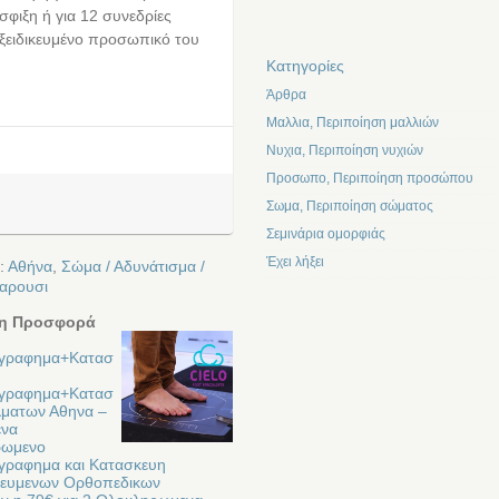
σφιξη ή για 12 συνεδρίες
εξειδικευμένο προσωπικό του
Kατηγορίες
Άρθρα
Μαλλια, Περιποίηση μαλλιών
Νυχια, Περιποίηση νυχιών
Προσωπο, Περιποίηση προσώπου
Σωμα, Περιποίηση σώματος
Σεμινάρια ομορφιάς
Έχει λήξει
:
Αθήνα
,
Σώμα / Αδυνάτισμα /
αρουσι
η Προσφορά
ογραφημα+Κατασ
ογραφημα+Κατασ
λματων Αθηνα –
ενα
ρωμενο
γραφημα και Κατασκευη
κευμενων Ορθοπεδικων