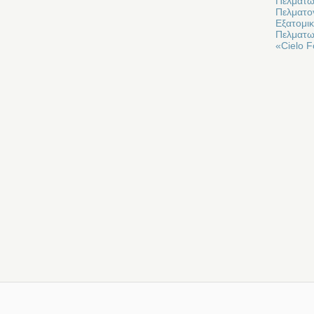
Πελματω
Πελματο
Εξατομι
Πελματω
«Cielo F