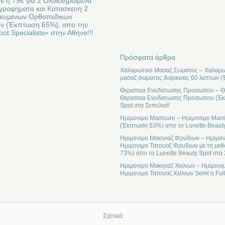
ν η 79€ για 2 Ολοκληρωμενα
γραφηματα και Κατασκευη 2
κευμενων Ορθοπεδικων
ν (Έκπτωση 65%), απο την
oot Specialists» στην Αθηνα!!!
Πρόσφατα άρθρα
Χαλαρωτικο Μασαζ Σωματος – Χαλαρωτ
μασαζ σωματος διαρκειας 60 λεπτων (
Θεραπεια Ενυδατωσης Προσωπου – Θε
Θεραπεια Ενυδατωσης Προσωπου (Έκπτ
Spot στα Σεπολια!!
Ημιμονιμο Manicure – Ημιμονιμο Mani
(Έκπτωση 53%) απο το Lunette Beauty
Ημιμονιμο Μακιγιαζ Φρυδιων – Ημιμον
Ημιμονιμο Τατουαζ Φρυδιων με τη μεθ
73%) απο το Lunette Beauty Spot στα 
Ημιμονιμο Μακιγιαζ Χειλιων – Ημιμονι
Ημιμονιμο Τατουαζ Χειλιων Semi η Ful
Σχετικά