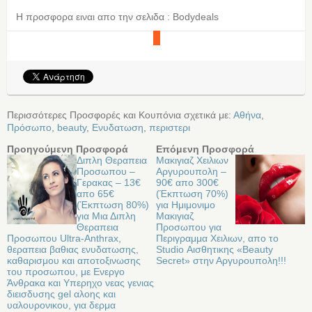
Η προσφορα ειναι απο την σελιδα : Bodydeals
Περισσότερες Προσφορές και Κουπόνια σχετικά με:
Αθήνα
,
Πρόσωπο
,
beauty
,
Ενυδατωση
,
περιστερι
Προηγούμενη Προσφορά
Επόμενη Προσφορά
Διπλη Θεραπεια
Μακιγιαζ Χειλιων
Προσωπου –
Αργυρουπολη –
Γερακας – 13€
90€ απο 300€
απο 65€
(Έκπτωση 70%)
(Έκπτωση 80%)
για Ημιμονιμο
για Μια Διπλη
Μακιγιαζ
Θεραπεια
Προσωπου για
Προσωπου Ultra-Anthrax,
Περιγραμμα Χειλιων, απο το
θεραπεια βαθιας ενυδατωσης,
Studio Αισθητικης «Beauty
καθαρισμου και αποτοξινωσης
Secret» στην Αργυρουπολη!!!
του προσωπου, με Ενεργο
Άνθρακα και Υπερηχο νεας γενιας
διεισδυσης gel αλοης και
υαλουρονικου, για δερμα