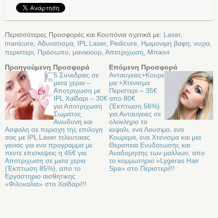
Περισσότερες Προσφορές και Κουπόνια σχετικά με:
Laser
,
manicure
,
Αδυνατισμα
,
IPL Laser
,
Pedicure
,
Ημιμονιμη βαφη
,
νυχια
,
περιστερι
,
Πρόσωπο
,
μανικιουρ
,
Αποτριχωση
,
Μπικινι
Προηγούμενη Προσφορά
Επόμενη Προσφορά
5 Συνεδριες σε
Ανταυγειες+Κουρε
μισα χερια –
μα +Χτενισμα
Αποτριχωση με
Περιστερι – 35€
IPL Χαϊδαρι – 30€
απο 80€
για Αποτριχωση
(Έκπτωση 56%)
Σωματος
για Ανταυγειες σε
Ανωδυνη και
ολοκληρο το
Ασφαλη σε περιοχη της επιλογη
κεφαλι, ενα Λουσιμο, ενα
σας με IPL Laser τελευταιας
Κουρεμα, ενα Χτενισμα και μια
γενιας για ενα προγραμμα με
Θεραπεια Ενυδατωσης και
πεντε επισκεψεις η 45€ για
Αναδομησης των μαλλιων, απο
Αποτριχωση σε μισα χερια
το κομμωτηριο «Lygeras Hair
(Έκπτωση 85%), απο το
Spa» στο Περιστερι!!!
Εργαστηριο αισθητικης
«Φιλοκαλια» στo Χαϊδαρι!!!