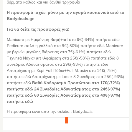
δέρματα καθώς και για ξανθιά τριχοφυΐα
Η προσφορά ισχύει μόνο με την αγορά κουπονιού από τo
Bodydeals.gr.
Για να δείτε τις προσφορές για:
Manicure με Ημιμόνιμη Βαφή+art στα 9€(-64%) πατήστε εδώ
Pedicure απλό η γαλλικό στα 9€(-50%) πατήστε εδώ Μanicure
με βερνίκι μεγάλης διάρκειας στα 7€(-61%) πατήστε εδώ
Tεχνητά Νύχια+art+Aφαίρεση στα 25€(-58%) πατήστε εδώ 8
συνεδρίες Αδυνατίσματος στα 29€(-93%) πατήστε εδώ
Αποτρίχωση με Κερί Full Πόδια+Full Μπικίνι στα 14€(-78%)
πατήστε εδώ Αποτρίχωση με Laser 8 Συνεδρίες στα 25€(-93%)
πατήστε εδώ
Βαθύ Καθαρισμό Προσώπου στα 17€(-72%)
πατήστε εδώ
24 Συνεδρίες Αδυνατίσματος στα 24€(-97%)
πατήστε εδώ
60 Συνεδρίες Αδυνατίσματος στα 49€(-97%)
πατήστε εδώ
Η προσφορα ειναι απο την σελιδα : Bodydeals