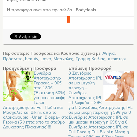
Η προσφορα ειναι απο την σελιδα : Bodydeals
Περισσότερες Προσφορές και Κουπόνια σχετικά με:
Αθήνα
,
Πρόσωπο
,
beauty
,
Laser
,
Μασχαλες
,
Γραμμη Κοιλιας
,
περιστερι
Προηγούμενη Προσφορά
Επόμενη Προσφορά
Συνεδρια
8 Συνεδριες
Αποτριχωσης-
Αποτριχωσης IPL
Γερακας – 90€
σε μια μεγαλη
απο 180€
περιοχη –
(Έκπτωση 50%)
Συνεδριες
για μια επισκεψη
Αποτριχωσης IPL
Laser
– Γλυφαδα – 29€
Αποτριχωσης σε Full Ποδια και
για 8 Συνεδριες Αποτριχωσης IPL
Μασχαλες και Bikini, απο το
σε μια μικρη περιοχη η 39€ για 8
ολοκαινουριο «Unani Biospa» στο
Συνεδριες Αποτριχωσης IPL σε
Γερακα (5 λεπτα απο το σταθμο
μια μεσαια περιοχη η 69€ για 8
Δουκισσης Πλακεντιας)!!!
Συνεδριες Αποτριχωσης IPL σε
Full Face η Full Bikini η Μεση η
Ώμους η 99€ για 8 Συνεδριες