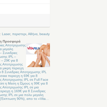
ε:
Laser
,
περιστερι
,
Αθήνα
,
beauty
η Προσφορά
ριες Αποτριχωσης
ια μεγαλη
– Συνεδριες
ωσης IPL –
– 29€ για 8
ες Αποτριχωσης
ια μικρη περιοχη
α 8 Συνεδριες Αποτριχωσης IPL
εσαια περιοχη η 69€ για 8
ς Αποτριχωσης IPL σε Full Face
ikini η Μεση η Ώμους η 99€ για 8
ς Αποτριχωσης IPL σε μια
εριοχη η 169€ για 8 Συνεδριες
ωσης IPL σε μια πολυ μεγαλη
 (Έκπτωση 90%), απο το «Vita…