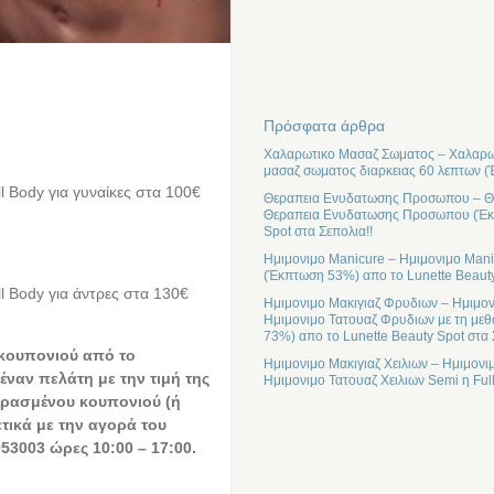
Πρόσφατα άρθρα
Χαλαρωτικο Μασαζ Σωματος – Χαλαρωτ
μασαζ σωματος διαρκειας 60 λεπτων (
l Body για γυναίκες στα 100€
Θεραπεια Ενυδατωσης Προσωπου – Θε
Θεραπεια Ενυδατωσης Προσωπου (Έκπτ
Spot στα Σεπολια!!
Ημιμονιμο Manicure – Ημιμονιμο Mani
(Έκπτωση 53%) απο το Lunette Beauty
l Body για άντρες στα 130€
Ημιμονιμο Μακιγιαζ Φρυδιων – Ημιμον
Ημιμονιμο Τατουαζ Φρυδιων με τη μεθ
73%) απο το Lunette Beauty Spot στα 
 κουπονιού από το
Ημιμονιμο Μακιγιαζ Χειλιων – Ημιμονι
έναν πελάτη με την τιμή της
Ημιμονιμο Τατουαζ Χειλιων Semi η Ful
ρασμένου κουπονιού (ή
ετικά με την αγορά του
53003 ώρες 10:00 – 17:00.