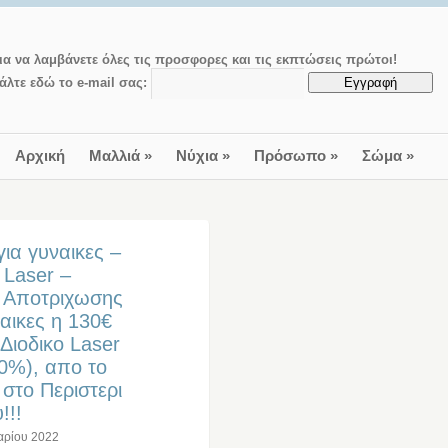
ια να λαμβάνετε όλες τις προσφορες και τις εκπτώσεις πρώτοι!
άλτε εδώ το e-mail σας:
Αρχική
Μαλλιά
»
Νύχια
»
Πρόσωπο
»
Σώμα
»
ια γυναικες –
 Laser –
ια Αποτριχωσης
ναικες η 130€
Διοδικο Laser
0%), απο το
 στο Περιστερι
!!!
αρίου 2022