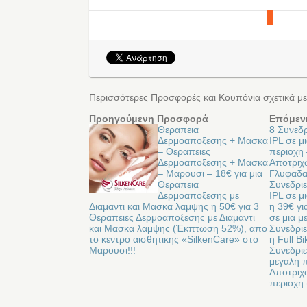
Περισσότερες Προσφορές και Κουπόνια σχετικά μ
Προηγούμενη Προσφορά
Επόμεν
Θεραπεια
8 Συνεδ
Δερμοαποξεσης + Μασκα
IPL σε μ
– Θεραπειες
περιοχη 
Δερμοαποξεσης + Μασκα
Αποτριχ
– Μαρουσι – 18€ για μια
Γλυφαδα 
Θεραπεια
Συνεδρι
Δερμοαποξεσης με
IPL σε μ
Διαμαντι και Μασκα λαμψης η 50€ για 3
η 39€ γι
Θεραπειες Δερμοαποξεσης με Διαμαντι
σε μια μ
και Μασκα λαμψης (Έκπτωση 52%), απο
Συνεδριε
το κεντρο αισθητικης «SilkenCare» στο
η Full B
Μαρουσι!!!
Συνεδριε
μεγαλη π
Αποτριχ
περιοχη