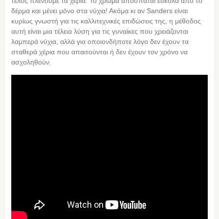
τέλος πλένουμε τα χέρια. Το χρώμα αποσπάται εύκολα από το
δέρμα και μένει μόνο στα νύχια! Ακόμα κι αν Sanders είναι
κυρίως γνωστή για τις καλλιτεχνικές επιδώσεις της, η μέθοδος
αυτή είναι μια τέλεια λύση για τις γυναίκες που χρειάζονται
λαμπερά νύχια, αλλά για οποιονδήποτε λόγο δεν έχουν τα
σταθερά χέρια που απαιτούνται ή δεν έχουν τον χρόνο να
ασχοληθούν.