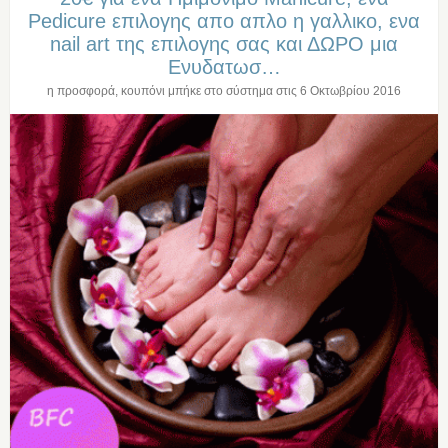
Pedicure επιλογης απο απλο η γαλλικο, ενα
nail art της επιλογης σας και ΔΩΡΟ μια
Ενυδατωσ…
η προσφορά, κουπόνι μπήκε στο σύστημα στις
6 Οκτωβρίου 2016