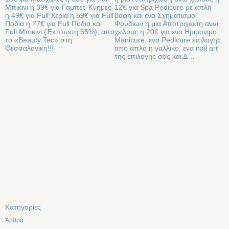
Μπικινι η 39€ για Γαμπες-Κνημες
12€ για Spa Pedicure με απλη
η 49€ για Full Χερια η 59€ για Full
βαφη και ενα Σχηματισμο
Ποδια η 77€ για Full Ποδια και
Φρυδιων η μια Αποτριχωση ανω
Full Μπικινι (Έκπτωση 65%), απο
χειλους η 20€ για ενα Ημιμονιμο
το «Beauty Tec» στη
Manicure, ενα Pedicure επιλογης
Θεσσαλονικη!!!
απο απλο η γαλλικο, ενα nail art
της επιλογης σας και Δ…
Kατηγορίες
Άρθρα