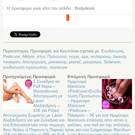
Η προσφορα ειναι απο την σελιδα : Bodydeals
Περισσότερες Προσφορές και Κουπόνια σχετικά με:
Ενυδατωση
,
Pedicure
,
Αθήνα
,
σπα
,
Πρόσωπο
,
νυχια
,
spa
,
σολαριουμ
,
beauty
,
παγκρατι
,
Αποτριχωση
,
μανικιουρ
,
μασαζ
,
μαυρισμα
,
Solarium
,
ενυδατωση προσωπου
,
manicure
Προηγούμενη Προσφορά
Επόμενη Προσφορά
1 Συνεδρια σε
Ημιμονιμο
Full Χερια –
Manicure
Θεσσαλονικη
+Pedicure+Ενυδα
Αποτριχωση με
τωση Προσωπου
Laser
– Ημιμονιμο
Αλεξανδριτη –
Manicure
10€ για Ριζικη
+Pedicure –
Αποτριχωση Σωματος με Laser
Παγκρατι – 9€ για ενα Ημιμονιμο
Αλεξανδριτη για μια Συνεδρια και
Manicure επιλογης απο απλο η
ενα Επαναληπτικο στην περιοχη
γαλλικο, ενα nail art της επιλογης
Άνω Χειλος η Πηγουνι η Παρειες η
σας και ενα Σχηματισμο Φρυδιων
15€ για Μασχαλες η 30€ για Full
η μια Αποτριχωση ανω χειλους η