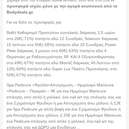
προσφορά ισχύει μόνο με την αγορά κουπονιού από τo
Bodydeals.gr.
Για να δείτε τις προσφορές για:
Βαθύ Καθαρισμό Προσώπου συνολικής διάρκειας 2,5 ωρών
στα 20€(-71%) πατήστε εδώ 12 Συνεδρίες Solarium διάρκειας
15 λεπτών στα 50€(-58%) πατήστε εδώ 20 Συνεδρίες Power
Plate διάρκειας 3 μηνών στα 60€(-63%) πατήστε εδώ 4
Θεραπείες με Ραδιοσυχνότητες RF ΚΑΙ 4 Οξυγονοθεραπείες
στα 49€(-67%) πατήστε εδώ Μασάζ διάρκειας 45 Λεπτών από
12€(-60%) πατήστε εδώ Super Lux Πακέτο Περιποίησης στα
50€(-67%) πατήστε εδώ .
Spa Pedicure +Φρύδια+Αποτρίχωση – Ημιμόνιμο Manicure
+Pedicure – Παγκράτι – 9€ για ένα Ημιμόνιμο Manicure
επιλογής από απλό ή γαλλικό, ένα nail art της επιλογής σας και
ένα Σχηματισμό Φρυδιών ή μια Αποτρίχωση άνω χείλους ή 12€
για Spa Pedicure με απλή βαφή και ένα Σχηματισμό Φρυδιών ή
μια Αποτρίχωση άνω χείλους ή 20€ για ένα Ημιμόνιμο Manicure,
ένα Pedicure επιλογής από απλό ή γαλλικό, ένα nail art της
επιλογής σας και ΔΩΡΟ μία Ενυδάτωσ…