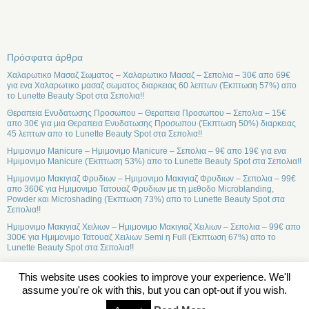
Πρόσφατα άρθρα
Χαλαρωτικο Μασαζ Σωματος – Χαλαρωτικο Μασαζ – Σεπολια – 30€ απο 69€
για ενα Χαλαρωτικο μασαζ σωματος διαρκειας 60 λεπτων (Έκπτωση 57%) απο
το Lunette Beauty Spot στα Σεπολια!!
Θεραπεια Ενυδατωσης Προσωπου – Θεραπεια Προσωπου – Σεπολια – 15€
απο 30€ για μια Θεραπεια Ενυδατωσης Προσωπου (Έκπτωση 50%) διαρκειας
45 λεπτων απο το Lunette Beauty Spot στα Σεπολια!!
Ημιμονιμο Manicure – Ημιμονιμο Manicure – Σεπολια – 9€ απο 19€ για ενα
Ημιμονιμο Manicure (Έκπτωση 53%) απο το Lunette Beauty Spot στα Σεπολια!!
Ημιμονιμο Μακιγιαζ Φρυδιων – Ημιμονιμο Μακιγιαζ Φρυδιων – Σεπολια – 99€
απο 360€ για Ημιμονιμο Τατουαζ Φρυδιων με τη μεθοδο Microblanding,
Powder και Microshading (Έκπτωση 73%) απο το Lunette Beauty Spot στα
Σεπολια!!
Ημιμονιμο Μακιγιαζ Χειλιων – Ημιμονιμο Μακιγιαζ Χειλιων – Σεπολια – 99€ απο
300€ για Ημιμονιμο Τατουαζ Χειλιων Semi η Full (Έκπτωση 67%) απο το
Lunette Beauty Spot στα Σεπολια!!
This website uses cookies to improve your experience. We'll
assume you're ok with this, but you can opt-out if you wish.
Σχετικά