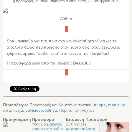
η προσφορά, κουπόνι μπήκε στο σύστημα στις
20 Οκτωβρίου 2016
Αθήνα
Spa μανικιούρ για εντυπωσιακά και καλαίσθητα νύχια ως το
απόλυτο δώρο περιποίησης στον εαυτό σας, στον ξεχωριστό
χώρο ομορφιάς “aether spa” στο κέντρο της Γλυφάδας!
Η προσφορα ειναι απο την σελιδα : Deals365
Περισσότερες Προσφορές και Κουπόνια σχετικά με:
spa
,
manicure
,
σπα
,
νυχια
,
μανικιουρ
,
Αθήνα
,
Περιποίηση νυχιών
Προηγούμενη Προσφορά
Επόμενη Προσφορά
Mονιμο μακιγιαζ
25€ για (1)
tattoo σε φρυδια
φωτοαναπλαση