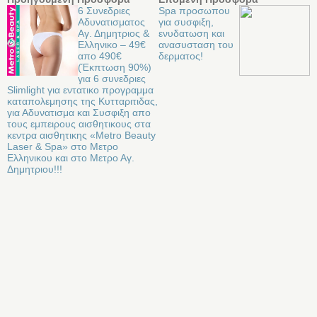
6 Συνεδριες
Spa προσωπου
Αδυνατισματος
για συσφιξη,
Αγ. Δημητριος &
ενυδατωση και
Ελληνικο – 49€
ανασυσταση του
απο 490€
δερματος!
(Έκπτωση 90%)
για 6 συνεδριες
Slimlight για εντατικο προγραμμα
καταπολεμησης της Κυτταριτιδας,
για Αδυνατισμα και Συσφιξη απο
τους εμπειρους αισθητικους στα
κεντρα αισθητικης «Metro Beauty
Laser & Spa» στο Μετρο
Ελληνικου και στο Μετρο Αγ.
Δημητριου!!!