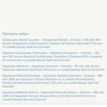
Πρόσφατα άρθρα
Χαλαρωτικο Μασαζ Σωματος – Χαλαρωτικο Μασαζ – Σεπολια – 30€ απο 69€
για ενα Χαλαρωτικο μασαζ σωματος διαρκειας 60 λεπτων (Έκπτωση 57%) απο
το Lunette Beauty Spot στα Σεπολια!!
Θεραπεια Ενυδατωσης Προσωπου – Θεραπεια Προσωπου – Σεπολια – 15€
απο 30€ για μια Θεραπεια Ενυδατωσης Προσωπου (Έκπτωση 50%) διαρκειας
45 λεπτων απο το Lunette Beauty Spot στα Σεπολια!!
Ημιμονιμο Manicure – Ημιμονιμο Manicure – Σεπολια – 9€ απο 19€ για ενα
Ημιμονιμο Manicure (Έκπτωση 53%) απο το Lunette Beauty Spot στα Σεπολια!!
Ημιμονιμο Μακιγιαζ Φρυδιων – Ημιμονιμο Μακιγιαζ Φρυδιων – Σεπολια – 99€
απο 360€ για Ημιμονιμο Τατουαζ Φρυδιων με τη μεθοδο Microblanding,
Powder και Microshading (Έκπτωση 73%) απο το Lunette Beauty Spot στα
Σεπολια!!
Ημιμονιμο Μακιγιαζ Χειλιων – Ημιμονιμο Μακιγιαζ Χειλιων – Σεπολια – 99€ απο
300€ για Ημιμονιμο Τατουαζ Χειλιων Semi η Full (Έκπτωση 67%) απο το
Lunette Beauty Spot στα Σεπολια!!