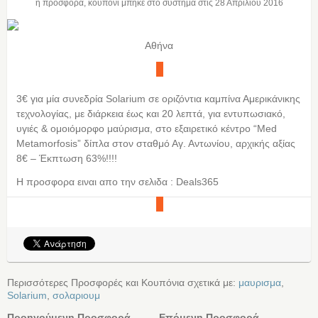
η προσφορά, κουπόνι μπήκε στο σύστημα στις
28 Απριλίου 2016
Αθήνα
3€ για μία συνεδρία Solarium σε οριζόντια καμπίνα Αμερικάνικης
τεχνολογίας, με διάρκεια έως και 20 λεπτά, για εντυπωσιακό,
υγιές & ομοιόμορφο μαύρισμα, στο εξαιρετικό κέντρο “Med
Metamorfosis” δίπλα στον σταθμό Αγ. Αντωνίου, αρχικής αξίας
8€ – Έκπτωση 63%!!!!
Η προσφορα ειναι απο την σελιδα : Deals365
Περισσότερες Προσφορές και Κουπόνια σχετικά με:
μαυρισμα
,
Solarium
,
σολαριουμ
Προηγούμενη Προσφορά
Επόμενη Προσφορά