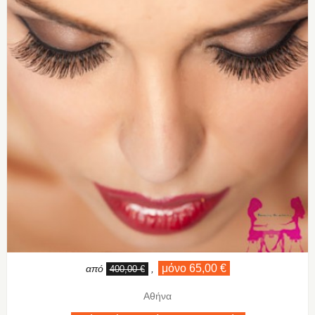
μόνο 65,00 €
από
,
400,00 €
Αθήνα