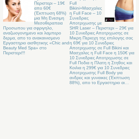
Περιστερι – 19€
Full
απο 60€
Bikini+Μασχαλες
(Έκπτωση 68%)
η Full Face – 10
μια Μη Ενεσιμη
Συνεδριες
Μεσοθεραπεια
Αποτριχωσης με
Προσωπου για σφριγηλο,
SHR Laser – Περιστερι – 29€ για
αναζωογονημενο και λαμπερο
10 Συνεδριες Αποτριχωσης σε
δερμα, απο το ανακαινισμενο
Μικρη Περιοχη της επιλογης σας
Εργαστηριο αισθητικης «Chic and
η 69€ για 10 Συνεδριες
Beauty Med Spa» στo
Αποτριχωσης σε Full Bikini και
Περιστερι!!!
Μασχαλες η Full Face η 150€ για
10 Συνεδριες Αποτριχωσης σε
Full Ποδια η Πλατη η Στηθος και
Κοιλια η 299€ για 10 Συνεδριες
Αποτριχωσης Full Body για
ανδρες και γυναικες (Έκπτωση
88%), απο το Εργαστηριο αι…