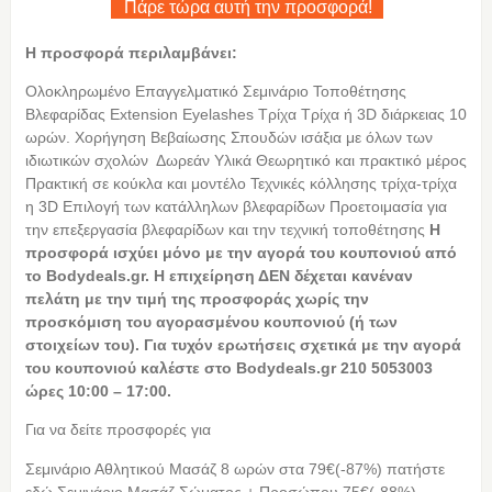
Πάρε τώρα αυτή την προσφορά!
Η προσφορά περιλαμβάνει:
Ολοκληρωμένο Επαγγελματικό Σεμινάριο Τοποθέτησης
Βλεφαρίδας Extension Eyelashes Τρίχα Τρίχα ή 3D διάρκειας 10
ωρών. Χορήγηση Βεβαίωσης Σπουδών ισάξια με όλων των
ιδιωτικών σχολών Δωρεάν Υλικά Θεωρητικό και πρακτικό μέρος
Πρακτική σε κούκλα και μοντέλο Τεχνικές κόλλησης τρίχα-τρίχα
η 3D Επιλογή των κατάλληλων βλεφαρίδων Προετοιμασία για
την επεξεργασία βλεφαρίδων και την τεχνική τοποθέτησης
Η
προσφορά ισχύει μόνο με την αγορά του κουπονιού από
το Bodydeals.gr. Η επιχείρηση ΔΕΝ δέχεται κανέναν
πελάτη με την τιμή της προσφοράς χωρίς την
προσκόμιση του αγορασμένου κουπονιού (ή των
στοιχείων του). Για τυχόν ερωτήσεις σχετικά με την αγορά
του κουπονιού καλέστε στο Bodydeals.gr 210 5053003
ώρες 10:00 – 17:00.
Για να δείτε προσφορές για
Σεμινάριο Αθλητικού Μασάζ 8 ωρών στα 79€(-87%) πατήστε
εδώ Σεμινάριο Μασάζ Σώματος + Προσώπου 75€(-88%)