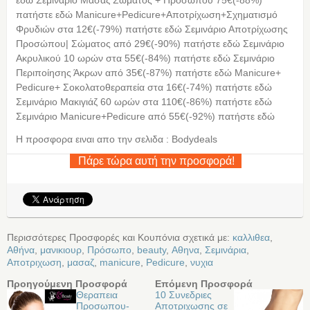
πατήστε εδώ Manicure+Pedicure+Αποτρίχωση+Σχηματισμό
Φρυδιών στα 12€(-79%) πατήστε εδώ Σεμινάριο Αποτρίχωσης
Προσώπου| Σώματος από 29€(-90%) πατήστε εδώ Σεμινάριο
Ακρυλικού 10 ωρών στα 55€(-84%) πατήστε εδώ Σεμινάριο
Περιποίησης Άκρων από 35€(-87%) πατήστε εδώ Manicure+
Pedicure+ Σοκολατοθεραπεία στα 16€(-74%) πατήστε εδώ
Σεμινάριο Μακιγιάζ 60 ωρών στα 110€(-86%) πατήστε εδώ
Σεμινάριο Manicure+Pedicure από 55€(-92%) πατήστε εδώ
Η προσφορα ειναι απο την σελιδα : Bodydeals
Πάρε τώρα αυτή την προσφορά!
Περισσότερες Προσφορές και Κουπόνια σχετικά με:
καλλιθεα
,
Αθήνα
,
μανικιουρ
,
Πρόσωπο
,
beauty
,
Αθηνα
,
Σεμινάρια
,
Αποτριχωση
,
μασαζ
,
manicure
,
Pedicure
,
νυχια
Προηγούμενη Προσφορά
Επόμενη Προσφορά
Θεραπεια
10 Συνεδριες
Προσωπου-
Αποτριχωσης σε