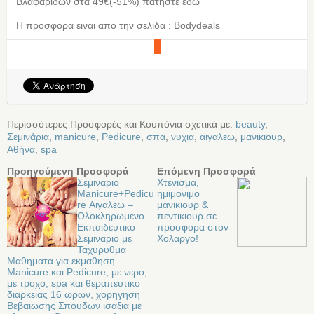
Βλαφαρίδων στα 49€(-51%) πατήστε εδώ
Η προσφορα ειναι απο την σελιδα : Bodydeals
Περισσότερες Προσφορές και Κουπόνια σχετικά με:
beauty
,
Σεμινάρια
,
manicure
,
Pedicure
,
σπα
,
νυχια
,
αιγαλεω
,
μανικιουρ
,
Αθήνα
,
spa
Προηγούμενη Προσφορά
Επόμενη Προσφορά
Σεμιναριο
Xτενισμα,
Manicure+Pedicu
ημιμονιμο
re Αιγαλεω –
μανικιουρ &
Oλοκληρωμενο
πεντικιουρ σε
Eκπαιδευτικο
προσφορα στον
Σεμιναριο με
Χολαργο!
Ταχυρυθμα
Μαθηματα για εκμαθηση
Manicure και Pedicure, με νερο,
με τροχο, spa και θεραπευτικο
διαρκειας 16 ωρων, χορηγηση
Βεβαιωσης Σπουδων ισαξια με