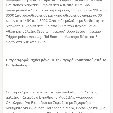
Ηοt stones διάρκειας 6 ωρών στα 49€ από 100€ Spa
management – Spa marketing διάρκειας 14 ωρών στα 99€ από
300€ Σπονδυλοθεραπείας και κινησιοθεραπείας διάρκειας 30
ωρών στα 149€ από 500€ Ολιστικής μάλαξης με 3 ειδικότητες
διάρκειας 15 ωρών στα 99€ από 350€ που περιλαμβάνει:
Αθλητικής μάλαξης (Sports massage) Deep tissue massage
Trigger points massage Tai Bamboo Massage διάρκειας 8
ωρών στα 59€ από 120€
Η προσφορά ισχύει μόνο με την αγορά κουπονιού από τo
Bodydeals.gr.
.
Σεμινάριο Spa management – Spa marketing ή Ολιστικής
μάλαξης – Σεμινάριο Εκμάθησης Μασάζ|Αγ. Ανάργυροι –
Oλοκληρωμένο Eκπαιδευτικό Σεμινάριο με Ταχύρυθμα
Μαθήματα για εκμάθηση Hot Stone ή Μόξα, Βεντούζες και Qua