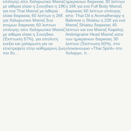
επιλογης απο Χαλαρωτικο Μασαζ
ημικρανιων διαρκειας 30 λεπτων
με αιθερια ελαια η Σουηδικο η 19€
η 16€ για ενα Full Body Μασαζ
για ενα Thai Μασαζ με αιθερια
διαρκειας 60 λεπτων επιλογης
ελαια διαρκειας 60 λεπτων η 26€
απο: Thai Oil η Aromatherapy η
για Χαλαρωτικο Μασαζ δυο
Balinese η Shiatsu η 22€ για ενα
ατομων διαρκειας 60 λεπτων
Μασαζ Shiatsu διαρκειας 45
επιλογης απο Χαλαρωτικο Μασαζ
λεπτων και ενα Μασαζ Κεφαλης
με αιθερια ελαια η Σουηδικο
Antimigraine Head Μασαζ κατα
(Έκπτωση 57%), για απολυτη
των ημικρανιων διαρκειας 30
ευεξια και χαλαρωση για να
λεπτων (Έκπτωση 60%), στο
επιστρεψετε στην καθημερινη ζωη
ολοκαινουριο «Thai Spirit» στο
πιο δυ…
Χολαργο, π…