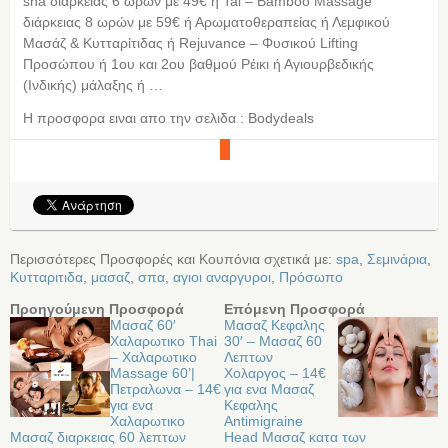
sha διάρκειας 6 ωρών με 49€ ή Tai – Bamboo Massage
διάρκειας 8 ωρών με 59€ ή Αρωματοθεραπείας ή Λεμφικού
Μασάζ & Κυτταρίτιδας ή Rejuvance – Φυσικού Lifting
Προσώπου ή 1ου και 2ου βαθμού Ρέικι ή Αγιουρβεδικής
(Ινδικής) μάλαξης ή …
Η προσφορα ειναι απο την σελιδα : Bodydeals
Περισσότερες Προσφορές και Κουπόνια σχετικά με:
spa
,
Σεμινάρια
,
Κυτταριτιδα
,
μασαζ
,
σπα
,
αγιοι αναργυροι
,
Πρόσωπο
Προηγούμενη Προσφορά
Επόμενη Προσφορά
Μασαζ 60′
Μασαζ Κεφαλης
Χαλαρωτικο Thai
30′ – Μασαζ 60
– Χαλαρωτικο
Λεπτων
Massage 60’|
Χολαργος – 14€
Πετραλωνα – 14€
για ενα Μασαζ
για ενα
Κεφαλης
Χαλαρωτικο
Antimigraine
Μασαζ διαρκειας 60 λεπτων
Head Μασαζ κατα των