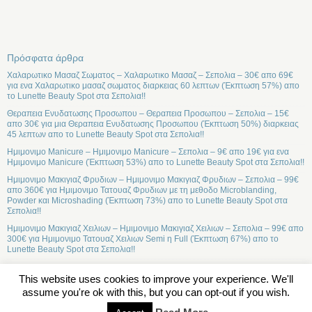
Πρόσφατα άρθρα
Χαλαρωτικο Μασαζ Σωματος – Χαλαρωτικο Μασαζ – Σεπολια – 30€ απο 69€
για ενα Χαλαρωτικο μασαζ σωματος διαρκειας 60 λεπτων (Έκπτωση 57%) απο
το Lunette Beauty Spot στα Σεπολια!!
Θεραπεια Ενυδατωσης Προσωπου – Θεραπεια Προσωπου – Σεπολια – 15€
απο 30€ για μια Θεραπεια Ενυδατωσης Προσωπου (Έκπτωση 50%) διαρκειας
45 λεπτων απο το Lunette Beauty Spot στα Σεπολια!!
Ημιμονιμο Manicure – Ημιμονιμο Manicure – Σεπολια – 9€ απο 19€ για ενα
Ημιμονιμο Manicure (Έκπτωση 53%) απο το Lunette Beauty Spot στα Σεπολια!!
Ημιμονιμο Μακιγιαζ Φρυδιων – Ημιμονιμο Μακιγιαζ Φρυδιων – Σεπολια – 99€
απο 360€ για Ημιμονιμο Τατουαζ Φρυδιων με τη μεθοδο Microblanding,
Powder και Microshading (Έκπτωση 73%) απο το Lunette Beauty Spot στα
Σεπολια!!
Ημιμονιμο Μακιγιαζ Χειλιων – Ημιμονιμο Μακιγιαζ Χειλιων – Σεπολια – 99€ απο
300€ για Ημιμονιμο Τατουαζ Χειλιων Semi η Full (Έκπτωση 67%) απο το
Lunette Beauty Spot στα Σεπολια!!
This website uses cookies to improve your experience. We'll
assume you're ok with this, but you can opt-out if you wish.
Σχετικά