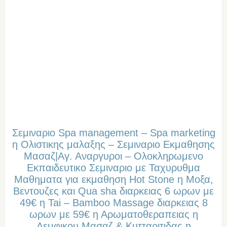
Σεμιναριο Spa management – Spa marketing
η Ολιστικης μαλαξης – Σεμιναριο Εκμαθησης
Μασαζ|Αγ. Αναργυροι – Oλοκληρωμενο
Eκπαιδευτικο Σεμιναριο με Ταχυρυθμα
Μαθηματα για εκμαθηση Hot Stone η Μοξα,
Βεντουζες και Qua sha διαρκειας 6 ωρων με
49€ η Tai – Bamboo Massage διαρκειας 8
ωρων με 59€ η Αρωματοθεραπειας η
Λεμφικου Μασαζ & Κυτταριτιδας η