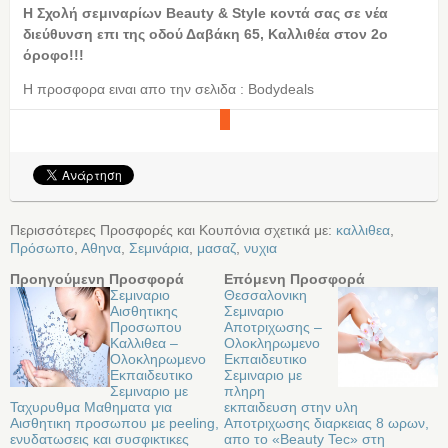
H Σχολή σεμιναρίων Beauty & Style κοντά σας σε νέα
διεύθυνση επι της οδού Δαβάκη 65, Καλλιθέα στον 2ο
όροφο!!!
Η προσφορα ειναι απο την σελιδα : Bodydeals
Περισσότερες Προσφορές και Κουπόνια σχετικά με:
καλλιθεα
,
Πρόσωπο
,
Αθηνα
,
Σεμινάρια
,
μασαζ
,
νυχια
Προηγούμενη Προσφορά
Επόμενη Προσφορά
Σεμιναριο
Θεσσαλονικη
Αισθητικης
Σεμιναριο
Προσωπου
Αποτριχωσης –
Καλλιθεα –
Oλοκληρωμενο
Oλοκληρωμενο
Eκπαιδευτικο
Eκπαιδευτικο
Σεμιναριο με
Σεμιναριο με
πληρη
Ταχυρυθμα Μαθηματα για
εκπαιδευση στην υλη
Αισθητικη προσωπου με peeling,
Αποτριχωσης διαρκειας 8 ωρων,
ενυδατωσεις και συσφικτικες
απο το «Beauty Tec» στη