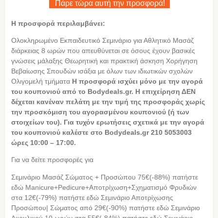
Πάρε τώρα αυτή την προσφορά!
Η προσφορά περιλαμβάνει:
Ολοκληρωμένο Εκπαιδευτικό Σεμινάριο για Αθλητικό Μασάζ
διάρκειας 8 ωρών που απευθύνεται σε όσους έχουν βασικές
γνώσεις μάλαξης Θεωρητική και πρακτική άσκηση Χορήγηση
Βεβαίωσης Σπουδών ισάξια με όλων των ιδιωτικών σχολών
Ολιγομελή τμήματα
Η
προσφορά ισχύει μόνο με την αγορά
του κουπονιού από το Bodydeals.gr. Η επιχείρηση ΔΕΝ
δέχεται κανέναν πελάτη με την τιμή της προσφοράς χωρίς
την προσκόμιση του αγορασμένου κουπονιού (ή των
στοιχείων του). Για τυχόν ερωτήσεις σχετικά με την αγορά
του κουπονιού καλέστε στο Bodydeals.gr 210 5053003
ώρες 10:00 – 17:00.
Για να δείτε προσφορές για
Σεμινάριο Μασάζ Σώματος + Προσώπου 75€(-88%) πατήστε
εδώ Manicure+Pedicure+Αποτρίχωση+Σχηματισμό Φρυδιών
στα 12€(-79%) πατήστε εδώ Σεμινάριο Αποτρίχωσης
Προσώπου| Σώματος από 29€(-90%) πατήστε εδώ Σεμινάριο
Ακρυλικού 10 ωρών στα 55€(-84%) πατήστε εδώ Σεμινάριο