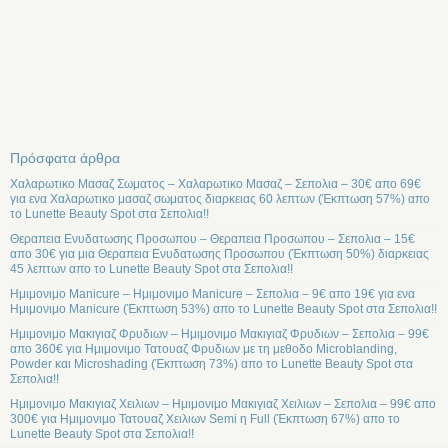
Πρόσφατα άρθρα
Χαλαρωτικο Μασαζ Σωματος – Χαλαρωτικο Μασαζ – Σεπολια – 30€ απο 69€
για ενα Χαλαρωτικο μασαζ σωματος διαρκειας 60 λεπτων (Έκπτωση 57%) απο
το Lunette Beauty Spot στα Σεπολια!!
Θεραπεια Ενυδατωσης Προσωπου – Θεραπεια Προσωπου – Σεπολια – 15€
απο 30€ για μια Θεραπεια Ενυδατωσης Προσωπου (Έκπτωση 50%) διαρκειας
45 λεπτων απο το Lunette Beauty Spot στα Σεπολια!!
Ημιμονιμο Manicure – Ημιμονιμο Manicure – Σεπολια – 9€ απο 19€ για ενα
Ημιμονιμο Manicure (Έκπτωση 53%) απο το Lunette Beauty Spot στα Σεπολια!!
Ημιμονιμο Μακιγιαζ Φρυδιων – Ημιμονιμο Μακιγιαζ Φρυδιων – Σεπολια – 99€
απο 360€ για Ημιμονιμο Τατουαζ Φρυδιων με τη μεθοδο Microblanding,
Powder και Microshading (Έκπτωση 73%) απο το Lunette Beauty Spot στα
Σεπολια!!
Ημιμονιμο Μακιγιαζ Χειλιων – Ημιμονιμο Μακιγιαζ Χειλιων – Σεπολια – 99€ απο
300€ για Ημιμονιμο Τατουαζ Χειλιων Semi η Full (Έκπτωση 67%) απο το
Lunette Beauty Spot στα Σεπολια!!