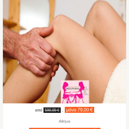
μόνο 79,00 €
από
,
590,00 €
Αθήνα