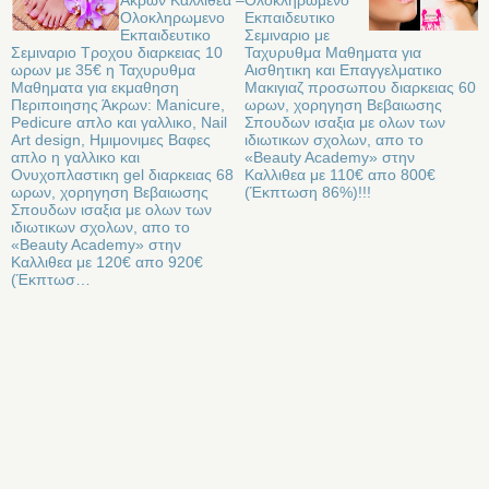
Άκρων Καλλιθεα –
Oλοκληρωμενο
Oλοκληρωμενο
Eκπαιδευτικο
Eκπαιδευτικο
Σεμιναριο με
Σεμιναριο Tροχου διαρκειας 10
Ταχυρυθμα Μαθηματα για
ωρων με 35€ η Ταχυρυθμα
Αισθητικη και Επαγγελματικο
Μαθηματα για εκμαθηση
Μακιγιαζ προσωπου διαρκειας 60
Περιποιησης Άκρων: Manicure,
ωρων, χορηγηση Βεβαιωσης
Pedicure απλο και γαλλικο, Nail
Σπουδων ισαξια με ολων των
Art design, Ημιμονιμες Βαφες
ιδιωτικων σχολων, απο το
απλο η γαλλικο και
«Beauty Academy» στην
Ονυχοπλαστικη gel διαρκειας 68
Καλλιθεα με 110€ απο 800€
ωρων, χορηγηση Βεβαιωσης
(Έκπτωση 86%)!!!
Σπουδων ισαξια με ολων των
ιδιωτικων σχολων, απο το
«Beauty Academy» στην
Καλλιθεα με 120€ απο 920€
(Έκπτωσ…