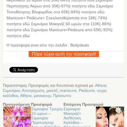
Περιποίησης Άκρων από 35€(-87%) πατήστε εδώ Σεμινάριο
Τοποθέτησης Βλεφαρίδας στα 65€(-84%) πατήστε εδώ
Manicure+ Pedicure+ Σοκολατοθεραπεία στα 16€(-74%)
πατήστε εδώ Σεμινάριο Μακιγιάζ 60 ωρών στα 110€(-86%)
πατήστε εδώ Σεμινάριο Manicure+Pedicure από 55€(-92%)
πατήστε εδώ
Η προσφορα ειναι απο την σελιδα : Bodydeals
Πάρε τώρα αυτή την προσφορά!
Περισσότερες Προσφορές και Κουπόνια σχετικά με:
Αθηνα
,
Σεμινάρια
,
Αποτριχωση
,
μασαζ
,
manicure
,
Pedicure
,
νυχια
,
καλλιθεα
,
Αθήνα
,
μανικιουρ
,
Πρόσωπο
Προηγούμενη Προσφορά
Επόμενη Προσφορά
Σεμιναριο Tροχου
Σεμιναριο
10 ωρων –
Μακιγιαζ+
Σεμιναριο
Αισθητικη
Περιποιησης
Καλλιθεα –