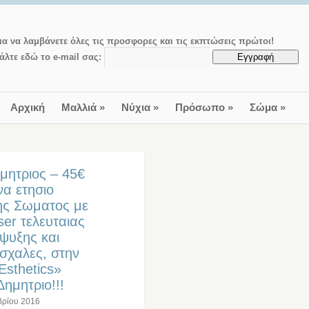
ια να λαμβάνετε όλες τις προσφορες και τις εκπτώσεις πρώτοι!
άλτε εδώ το e-mail σας:
Αρχική
Μαλλιά
»
Νύχια
»
Πρόσωπο
»
Σώμα
»
ημητριος – 45€
α ετησιο
ης Σωματος με
ser τελευταιας
ψυξης και
σχαλες, στην
Εsthetics»
ημητριο!!!
βρίου 2016