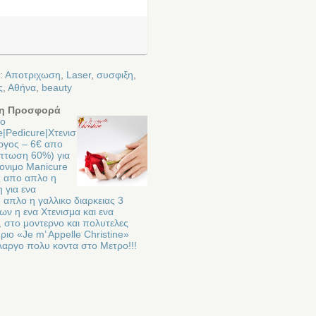
:
Αποτριχωση
,
Laser
,
συσφιξη
,
ς
,
Αθήνα
,
beauty
η Προσφορά
μο
|Pedicure|Xτενισ
ργος – 6€ απο
πτωση 60%) για
μονιμο Manicure
ς απο απλο η
η για ενα
 απλο η γαλλικο διαρκειας 3
ν η ενα Χτενισμα και ενα
 στο μοντερνο και πολυτελες
ιο «Je m’ Appelle Christine»
λαργο πολυ κοντα στο Μετρο!!!