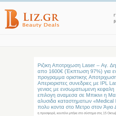
Γ
β
Ριζικη Αποτριχωση Laser – Αγ. Δ
απο 1600€ (Έκπτωση 97%) για εν
προγραμμα οριστικης Αποτριχωσ
Απεριοριστες συνεδριες με IPL La
γενιας με ενσωματωμενη κεφαλη 
επιλογη αναμεσα σε Mπικινι η Μα
αλυσιδα καταστηματων «Medical 
πολυ κοντα στο Μετρο στον Άγιο Δ
η προσφορά, κουπόνι μπήκε στο σύστημα στις
15 Οκτω