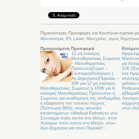
Περισσότερες Προσφορές και Κουπόνια σχετικά με
Αδυνατισμα
,
IPL Laser
,
Μασχαλες
,
αγιος δημητριο
Προηγούμενη Προσφορά
Επόμεν
12 μη ενεσιμες
Ημιμονι
Mεσοθεραπειες Σωματος
Manicure
– Μεσοθεραπειες
μα Χολα
Προσωπο|Σωμα –
15€ (Έκ
Συνταγμα|Χολαργος |
ενα Ημι
Αγ.Δημητριος|Πειραιας –
επιλογη
30€ για 12 μη ενεσιμες
γαλλικο 
Mεσοθεραπειες Σωματος η 100€ για 6
Pedicure
ενεσιμες Μεσοθεραπειες Προσωπου η
εβδομαδω
Σωματος για αναδομηση της επιδερμιδας
Λουσιμο,
η εξαφανιση του τοπικου παχους
κομμωτηρ
(Έκπτωση 96%), στην αλυσιδα
στον Χο
καταστηματων «Medical Εsthetics» στο
Συνταγμα πολυ κοντα στο Μετρο, στον
Χολαργο πολυ κοντα στο Μετρο, στον
Άγιο Δημητριο και στον Πειραια!!…