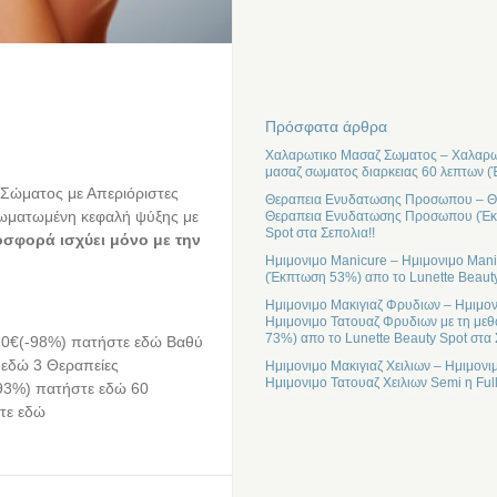
Πρόσφατα άρθρα
Χαλαρωτικο Μασαζ Σωματος – Χαλαρωτ
μασαζ σωματος διαρκειας 60 λεπτων (
Σώματος με Απεριόριστες
Θεραπεια Ενυδατωσης Προσωπου – Θε
νσωματωμένη κεφαλή ψύξης με
Θεραπεια Ενυδατωσης Προσωπου (Έκπτ
Spot στα Σεπολια!!
σφορά ισχύει μόνο με την
Ημιμονιμο Manicure – Ημιμονιμο Mani
(Έκπτωση 53%) απο το Lunette Beauty
Ημιμονιμο Μακιγιαζ Φρυδιων – Ημιμον
Ημιμονιμο Τατουαζ Φρυδιων με τη μεθ
73%) απο το Lunette Beauty Spot στα 
 20€(-98%) πατήστε εδώ Βαθύ
εδώ 3 Θεραπείες
Ημιμονιμο Μακιγιαζ Χειλιων – Ημιμονι
Ημιμονιμο Τατουαζ Χειλιων Semi η Ful
-93%) πατήστε εδώ 60
τε εδώ