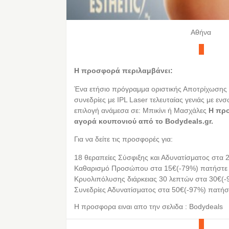
Αθήνα
Η προσφορά περιλαμβάνει:
Ένα ετήσιο πρόγραμμα οριστικής Αποτρίχωσης 
συνεδρίες με IPL Laser τελευταίας γενιάς με ε
επιλογή ανάμεσα σε: Mπικίνι ή Μασχάλες
Η προ
αγορά κουπονιού από τo Bodydeals.gr.
Για να δείτε τις προσφορές για:
18 θεραπείες Σύσφιξης και Αδυνατίσματος στα
Καθαρισμό Προσώπου στα 15€(-79%) πατήστε 
Κρυολιπόλυσης διάρκειας 30 λεπτών στα 30€(
Συνεδρίες Αδυνατίσματος στα 50€(-97%) πατήσ
Η προσφορα ειναι απο την σελιδα : Bodydeals