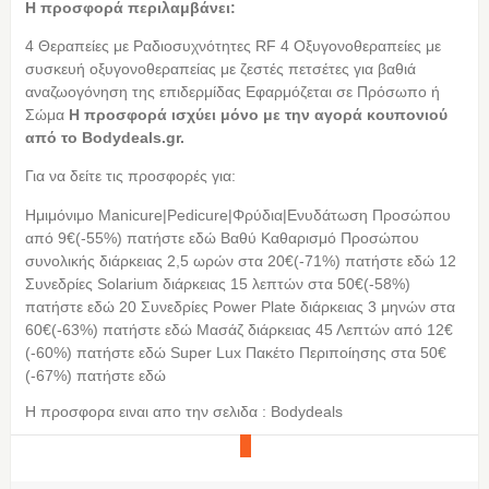
Η προσφορά περιλαμβάνει:
4 Θεραπείες με Ραδιοσυχνότητες RF 4 Οξυγονοθεραπείες με
συσκευή οξυγονοθεραπείας με ζεστές πετσέτες για βαθιά
αναζωογόνηση της επιδερμίδας Εφαρμόζεται σε Πρόσωπο ή
Σώμα
Η προσφορά ισχύει μόνο με την αγορά κουπονιού
από τo Bodydeals.gr.
Για να δείτε τις προσφορές για:
Ημιμόνιμο Manicure|Pedicure|Φρύδια|Ενυδάτωση Προσώπου
από 9€(-55%) πατήστε εδώ Βαθύ Καθαρισμό Προσώπου
συνολικής διάρκειας 2,5 ωρών στα 20€(-71%) πατήστε εδώ 12
Συνεδρίες Solarium διάρκειας 15 λεπτών στα 50€(-58%)
πατήστε εδώ 20 Συνεδρίες Power Plate διάρκειας 3 μηνών στα
60€(-63%) πατήστε εδώ Μασάζ διάρκειας 45 Λεπτών από 12€
(-60%) πατήστε εδώ Super Lux Πακέτο Περιποίησης στα 50€
(-67%) πατήστε εδώ
Η προσφορα ειναι απο την σελιδα : Bodydeals