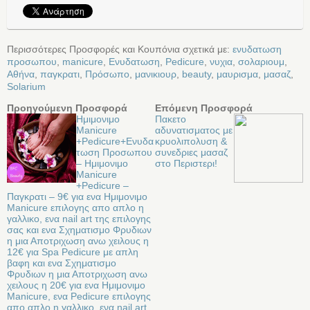
Περισσότερες Προσφορές και Κουπόνια σχετικά με:
ενυδατωση
προσωπου
,
manicure
,
Ενυδατωση
,
Pedicure
,
νυχια
,
σολαριουμ
,
Αθήνα
,
παγκρατι
,
Πρόσωπο
,
μανικιουρ
,
beauty
,
μαυρισμα
,
μασαζ
,
Solarium
Προηγούμενη Προσφορά
Επόμενη Προσφορά
Ημιμονιμο
Πακετo
Manicure
αδυνατισματος με
+Pedicure+Ενυδα
κρυολιπολυση &
τωση Προσωπου
συνεδριες μασαζ
– Ημιμονιμο
στο Περιστερι!
Manicure
+Pedicure –
Παγκρατι – 9€ για ενα Ημιμονιμο
Manicure επιλογης απο απλο η
γαλλικο, ενα nail art της επιλογης
σας και ενα Σχηματισμο Φρυδιων
η μια Αποτριχωση ανω χειλους η
12€ για Spa Pedicure με απλη
βαφη και ενα Σχηματισμο
Φρυδιων η μια Αποτριχωση ανω
χειλους η 20€ για ενα Ημιμονιμο
Manicure, ενα Pedicure επιλογης
απο απλο η γαλλικο, ενα nail art