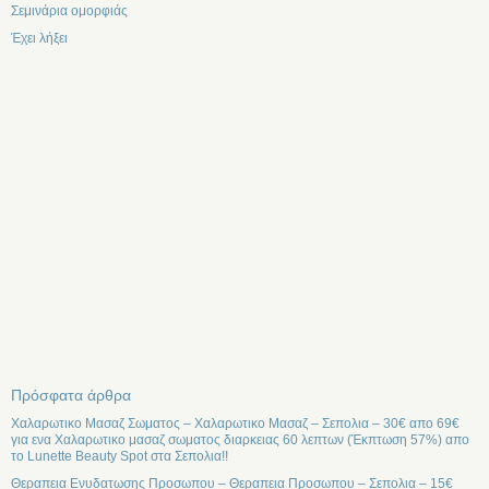
Σεμινάρια ομορφιάς
Έχει λήξει
Πρόσφατα άρθρα
Χαλαρωτικο Μασαζ Σωματος – Χαλαρωτικο Μασαζ – Σεπολια – 30€ απο 69€
για ενα Χαλαρωτικο μασαζ σωματος διαρκειας 60 λεπτων (Έκπτωση 57%) απο
το Lunette Beauty Spot στα Σεπολια!!
Θεραπεια Ενυδατωσης Προσωπου – Θεραπεια Προσωπου – Σεπολια – 15€