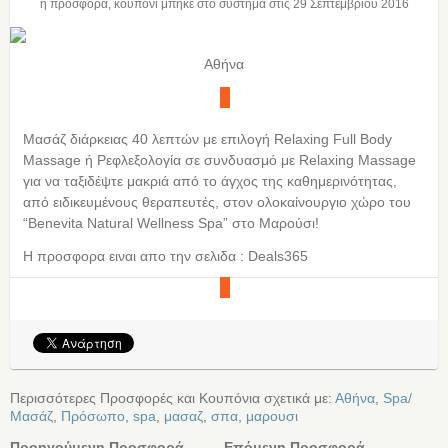
η προσφορά, κουπόνι μπήκε στο σύστημα στις
29 Σεπτεμβρίου 2016
Αθήνα
Μασάζ διάρκειας 40 λεπτών με επιλογή Relaxing Full Body
Massage ή Ρεφλεξολογία σε συνδυασμό με Relaxing Massage
για να ταξιδέψτε μακριά από το άγχος της καθημερινότητας,
από ειδικευμένους θεραπευτές, στον ολοκαίνουργιο χώρο του
“Benevita Natural Wellness Spa” στο Μαρούσι!
Η προσφορα ειναι απο την σελιδα : Deals365
Περισσότερες Προσφορές και Κουπόνια σχετικά με:
Αθήνα
,
Spa/
Μασάζ
,
Πρόσωπο
,
spa
,
μασαζ
,
σπα
,
μαρουσι
Προηγούμενη Προσφορά
Επόμενη Προσφορά