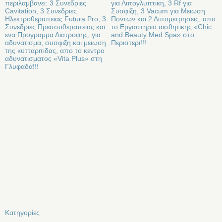
περιλαμβανει: 3 Συνεδριες
για Λιπογλυπτικη, 3 Rf για
Cavitation, 3 Συνεδριες
Συσφιξη, 3 Vacum για Μειωση
Ηλεκτροθεραπειας Futura Pro, 3
Ποντων και 2 Λιπομετρησεις, απο
Συνεδριες Πρεσσοθεραπειας και
το Εργαστηριο αισθητικης «Chic
ενα Προγραμμα Διατροφης, για
and Beauty Med Spa» στo
αδυνατισμα, συσφιξη και μειωση
Περιστερι!!!
της κυτταριτιδας, απο το κεντρο
αδυνατισματος «Vita Plus» στη
Γλυφαδα!!!
Kατηγορίες