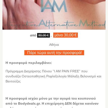
μόνο 30,00 €
από
,
80,00 €
Αθήνα
Πάρε τώρα αυτή την προσφορά!
Η προσφορά περιλαμβάνει:
Πρόγραμμα Διαχείρισης Πόνου ”I AM PAIN FREE” που
συνδυάζει Οστεοπαθητική Ρεφλεξολογία Μάλαξη Βελονισμό και
Βεντούζες
Η
προσφορά ισχύει μόνο με την αγορά του κουπονιού
από το Bodydeals.gr. Η επιχείρηση ΔΕΝ δέχεται κανέναν