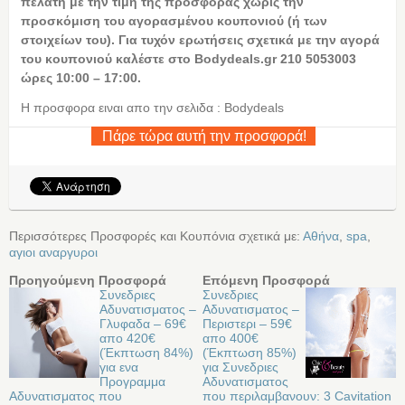
πελάτη με την τιμή της προσφοράς χωρίς την
προσκόμιση του αγορασμένου κουπονιού (ή των
στοιχείων του). Για τυχόν ερωτήσεις σχετικά με την αγορά
του κουπονιού καλέστε στο Bodydeals.gr 210 5053003
ώρες 10:00 – 17:00.
Η προσφορα ειναι απο την σελιδα : Bodydeals
Πάρε τώρα αυτή την προσφορά!
Περισσότερες Προσφορές και Κουπόνια σχετικά με:
Αθήνα
,
spa
,
αγιοι αναργυροι
Προηγούμενη Προσφορά
Επόμενη Προσφορά
Συνεδριες
Συνεδριες
Αδυνατισματος –
Αδυνατισματος –
Γλυφαδα – 69€
Περιστερι – 59€
απο 420€
απο 400€
(Έκπτωση 84%)
(Έκπτωση 85%)
για ενα
για Συνεδριες
Προγραμμα
Αδυνατισματος
Αδυνατισματος που
που περιλαμβανουν: 3 Cavitation