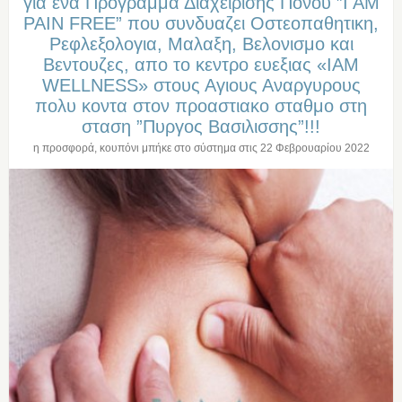
για ενα Προγραμμα Διαχειρισης Πονου ”I AM
PAIN FREE” που συνδυαζει Οστεοπαθητικη,
Ρεφλεξολογια, Μαλαξη, Βελονισμο και
Βεντουζες, απο το κεντρο ευεξιας «IAM
WELLNESS» στους Αγιους Αναργυρους
πολυ κοντα στον προαστιακο σταθμο στη
σταση ”Πυργος Βασιλισσης”!!!
η προσφορά, κουπόνι μπήκε στο σύστημα στις
22 Φεβρουαρίου 2022