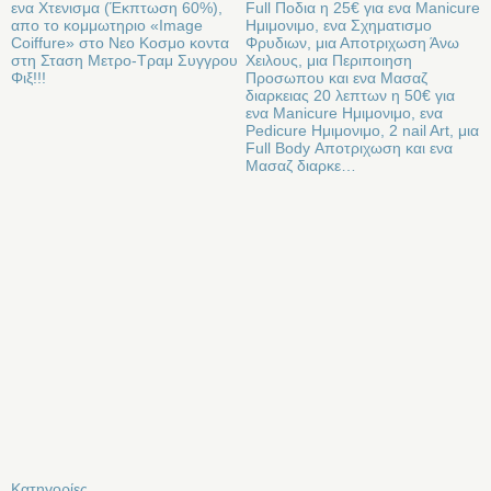
ενα Χτενισμα (Έκπτωση 60%),
Full Ποδια η 25€ για ενα Manicure
απο το κομμωτηριο «Image
Ημιμονιμο, ενα Σχηματισμο
Coiffure» στο Νεο Κοσμο κοντα
Φρυδιων, μια Αποτριχωση Άνω
στη Σταση Μετρο-Τραμ Συγγρου
Χειλους, μια Περιποιηση
Φιξ!!!
Προσωπου και ενα Μασαζ
διαρκειας 20 λεπτων η 50€ για
ενα Manicure Ημιμονιμο, ενα
Pedicure Ημιμονιμο, 2 nail Art, μια
Full Body Αποτριχωση και ενα
Μασαζ διαρκε…
Kατηγορίες