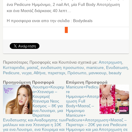
ένα Pedicure Ημιμόνιμο, 2 nail Art, μία Full Body Αποτρίχωση
και ένα Μασάζ διάρκειας 40 λεπτ…
Η προσφορα ειναι απο την σελιδα : Bodydeals
Περισσότερες Προσφορές και Κουπόνια σχετικά με:
Αποτριχωση
,
Κυτταριτιδα
,
μασαζ
,
ενυδατωση προσωπου
,
manicure
,
Ενυδατωση
,
Pedicure
,
νυχια
,
Αθήνα
,
περιστερι
,
Πρόσωπο
,
μανικιουρ
,
beauty
Προηγούμενη Προσφορά
Επόμενη Προσφορά
Λουσιμο+Κουρεμ
Manicure+Pedicu
α+Χτενισμα –
re
Κουρεμα|
Ημιμονιμο+Αποτρ
Χτενισμα Νεος
ιχωση Full
Κοσμος – 8€ για
Body+Μασαζ –
ενα Λουσιμο, μια
Ημιμονιμο
Θεραπεια
Manicure+
Ενυδατωσης και Αναδομησης των
Pedicure+Αποτριχωση+Μασαζ –
μαλλιων και ενα Χτενισμα η 10€
Περιστερι – 20€ για ενα Pedicure
για ενα Λουσιμο, ενα Κουρεμα και
Ημιμονιμο και μια Αποτριχωση σε