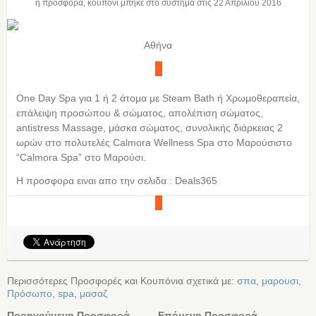
η προσφορά, κουπόνι μπήκε στο σύστημα στις
22 Απριλίου 2016
Αθήνα
One Day Spa για 1 ή 2 άτομα με Steam Bath ή Χρωμοθεραπεία,
επάλειψη προσώπου & σώματος, απολέπιση σώματος,
antistress Massage, μάσκα σώματος, συνολικής διάρκειας 2
ωρών στο πολυτελές Calmora Wellness Spa στo Mαρούσιστο
“Calmora Spa” στο Μαρούσι.
Η προσφορα ειναι απο την σελιδα : Deals365
Περισσότερες Προσφορές και Κουπόνια σχετικά με:
σπα
,
μαρουσι
,
Πρόσωπο
,
spa
,
μασαζ
Προηγούμενη Προσφορά
Επόμενη Προσφορά