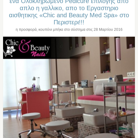
ενα Ολοκληρωμενο Pedicure επιλογης απο
απλο η γαλλικο, απο το Εργαστηριο
αισθητικης «Chic and Beauty Med Spa» στo
Περιστερι!!!
η προσφορά, κουπόνι μπήκε στο σύστημα στις
28 Μαρτίου 2016