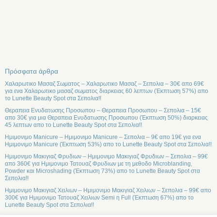
Πρόσφατα άρθρα
Χαλαρωτικο Μασαζ Σωματος – Χαλαρωτικο Μασαζ – Σεπολια – 30€ απο 69€
για ενα Χαλαρωτικο μασαζ σωματος διαρκειας 60 λεπτων (Έκπτωση 57%) απο
το Lunette Beauty Spot στα Σεπολια!!
Θεραπεια Ενυδατωσης Προσωπου – Θεραπεια Προσωπου – Σεπολια – 15€
απο 30€ για μια Θεραπεια Ενυδατωσης Προσωπου (Έκπτωση 50%) διαρκειας
45 λεπτων απο το Lunette Beauty Spot στα Σεπολια!!
Ημιμονιμο Manicure – Ημιμονιμο Manicure – Σεπολια – 9€ απο 19€ για ενα
Ημιμονιμο Manicure (Έκπτωση 53%) απο το Lunette Beauty Spot στα Σεπολια!!
Ημιμονιμο Μακιγιαζ Φρυδιων – Ημιμονιμο Μακιγιαζ Φρυδιων – Σεπολια – 99€
απο 360€ για Ημιμονιμο Τατουαζ Φρυδιων με τη μεθοδο Microblanding,
Powder και Microshading (Έκπτωση 73%) απο το Lunette Beauty Spot στα
Σεπολια!!
Ημιμονιμο Μακιγιαζ Χειλιων – Ημιμονιμο Μακιγιαζ Χειλιων – Σεπολια – 99€ απο
300€ για Ημιμονιμο Τατουαζ Χειλιων Semi η Full (Έκπτωση 67%) απο το
Lunette Beauty Spot στα Σεπολια!!