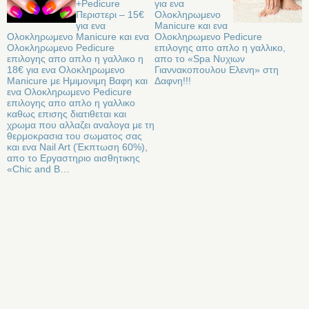
+Pedicure
για ενα
Περιστερι – 15€
Ολοκληρωμενο
για ενα
Manicure και ενα
Ολοκληρωμενο Manicure και ενα
Ολοκληρωμενο Pedicure
Ολοκληρωμενο Pedicure
επιλογης απο απλο η γαλλικο,
επιλογης απο απλο η γαλλικο η
απο το «Spa Νυχιων
18€ για ενα Ολοκληρωμενο
Γιαννακοπουλου Ελενη» στη
Manicure με Ημιμονιμη Βαφη και
Δαφνη!!!
ενα Ολοκληρωμενο Pedicure
επιλογης απο απλο η γαλλικο
καθως επισης διατιθεται και
χρωμα που αλλαζει αναλογα με τη
θερμοκρασια του σωματος σας
και ενα Nail Art (Έκπτωση 60%),
απο το Εργαστηριο αισθητικης
«Chic and B…