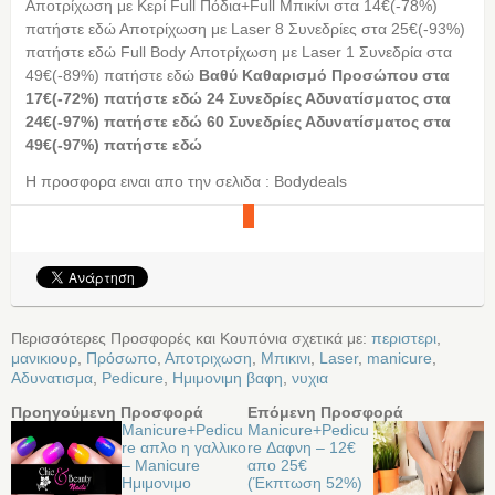
Αποτρίχωση με Κερί Full Πόδια+Full Μπικίνι στα 14€(-78%)
πατήστε εδώ Αποτρίχωση με Laser 8 Συνεδρίες στα 25€(-93%)
πατήστε εδώ Full Body Αποτρίχωση με Laser 1 Συνεδρία στα
49€(-89%) πατήστε εδώ
Βαθύ Καθαρισμό Προσώπου στα
17€(-72%) πατήστε εδώ
24 Συνεδρίες Αδυνατίσματος στα
24€(-97%) πατήστε εδώ
60 Συνεδρίες Αδυνατίσματος στα
49€(-97%) πατήστε εδώ
Η προσφορα ειναι απο την σελιδα : Bodydeals
Περισσότερες Προσφορές και Κουπόνια σχετικά με:
περιστερι
,
μανικιουρ
,
Πρόσωπο
,
Αποτριχωση
,
Μπικινι
,
Laser
,
manicure
,
Αδυνατισμα
,
Pedicure
,
Ημιμονιμη βαφη
,
νυχια
Προηγούμενη Προσφορά
Επόμενη Προσφορά
Manicure+Pedicu
Manicure+Pedicu
re απλο η γαλλικο
re Δαφνη – 12€
– Manicure
απο 25€
Ημιμονιμo
(Έκπτωση 52%)