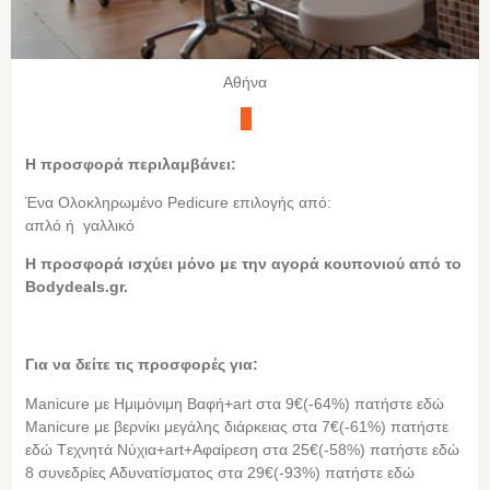
Αθήνα
Η προσφορά περιλαμβάνει:
Ένα Ολοκληρωμένο Pedicure επιλογής από:
απλό ή γαλλικό
Η προσφορά ισχύει μόνο με την αγορά κουπονιού από τo
Bodydeals.gr.
Για να δείτε τις προσφορές για:
Manicure με Ημιμόνιμη Βαφή+art στα 9€(-64%) πατήστε εδώ
Μanicure με βερνίκι μεγάλης διάρκειας στα 7€(-61%) πατήστε
εδώ Tεχνητά Νύχια+art+Aφαίρεση στα 25€(-58%) πατήστε εδώ
8 συνεδρίες Αδυνατίσματος στα 29€(-93%) πατήστε εδώ