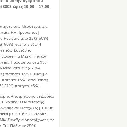
ετικά με την αγορά του
53003 ώρες 10:00 – 17:00.
πατήστε εδώ Μεσοθεραπεία
απείες RF Προσώπου|
e|Pedicure από 12€(-50%)
€(-50%) πατήστε εδώ 4
τε εδώ Συνεδρίες
ytopeeling Mask Therapy
απείες Προσώπου στα 99€
etinol στα 39€(-51%)
0%) πατήστε εδώ Ημιμόνιμο
%) πατήστε εδώ Τοποθέτηση
€(-51%) πατήστε εδώ .
δρίες Αποτρίχωσης με Διοδικό
ε Διοδικο laser τέταρτης
τρίχωσης σε Μασχάλες με 100€
kini με 39€ ή 4 Συνεδρίες
ή Μία Συνεδρία Αποτρίχωσης σε
ε Full Πόδια με 250€