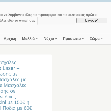
ια να λαμβάνετε όλες τις προσφορες και τις εκπτώσεις πρώτοι!
άλτε εδώ το e-mail σας:
Αρχική
Μαλλιά
»
Νύχια
»
Πρόσωπο
»
Σώμα
»
ασχαλες –
ο Laser –
χωσης με
 Μασχαλες με
σε Μασχαλες
ωσης σε
υνεδριες
ini με 150€ η
l Ποδια με 60€