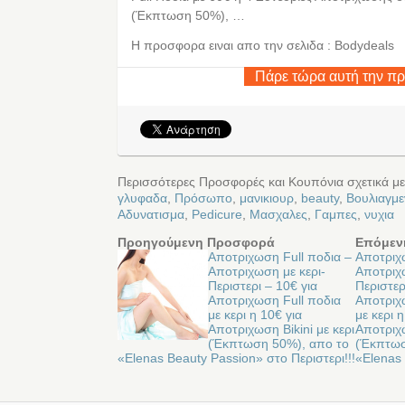
(Έκπτωση 50%), …
Η προσφορα ειναι απο την σελιδα : Bodydeals
Πάρε τώρα αυτή την π
Περισσότερες Προσφορές και Κουπόνια σχετικά μ
γλυφαδα
,
Πρόσωπο
,
μανικιουρ
,
beauty
,
Βουλιαγμε
Αδυνατισμα
,
Pedicure
,
Μασχαλες
,
Γαμπες
,
νυχια
Προηγούμενη Προσφορά
Επόμεν
Αποτριχωση Full ποδια –
Αποτριχω
Αποτριχωση με κερι-
Αποτριχω
Περιστερι – 10€ για
Περιστερ
Αποτριχωση Full ποδια
Αποτριχ
με κερι η 10€ για
με κερι 
Αποτριχωση Bikini με κερι
Αποτριχω
(Έκπτωση 50%), απο το
(Έκπτωσ
«Elenas Beauty Passion» στο Περιστερι!!!
«Elenas 