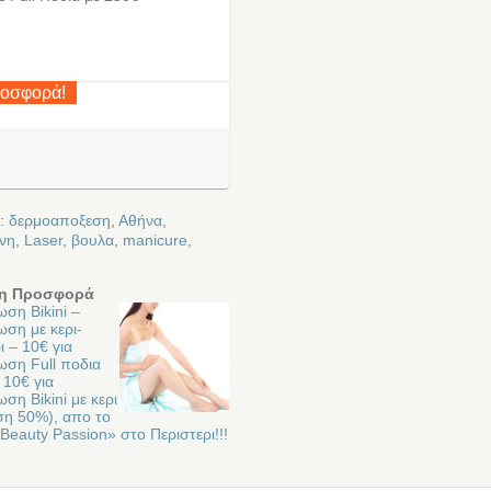
ροσφορά!
ε:
δερμοαποξεση
,
Αθήνα
,
νη
,
Laser
,
βουλα
,
manicure
,
η Προσφορά
ση Bikini –
ση με κερι-
ι – 10€ για
ωση Full ποδια
η 10€ για
ση Bikini με κερι
η 50%), απο το
Beauty Passion» στο Περιστερι!!!