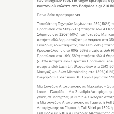
των στοιχείων του). Για τυχόν ερωτήσεις σχ
κουπονιού καλέστε στο Bodydeals.gr 210 50
Για να δείτε προσφορές για
Τοποθέτηση Τεχνητών Νυχίων στα 25€(-50%) 
Προσώπου στα 50€(-50%) πατήστε εδώ 4 Θερ
Σώματος στα 120€(-50%) πατήστε εδώ Manicur
πατήστε εδώ Δερμοαπόξεση με Διαμάντι στα 35
Συνεδρίες Αδυνατίσματος από 60€(-50%) πατήσ
Κρυολιπόλυσης από 69€(-58%) πατήστε εδώ Ph
Προσώπου στα 19€(-58%) πατήστε εδώ 4 Θερ
(-51%) πατήστε εδώ Θεραπεία Προσώπου Aha R
πατήστε εδώ Lash Lift Βλεφαρίδων στα 25€(-5
Μακιγιάζ Φρυδιών Microblading στα 139€(-61
Βλεφαρίδων Extensions 3D|Τρίχα-Τρίχα από 59
Μία Συνεδρία Αποτρίχωσης σε Μασχάλες – Συνε
Laser – Γλυφάδα – Μία Συνεδρία Αποτρίχωσης μ
γενιάς σε Μασχάλες με 30€ ή 4 Συνεδρίες Απο
ή Μία συνεδρία Αποτρίχωσης σε Γάμπες ή Full Bi
Αποτρίχωσης σε Γάμπες ή Full Bikini με 150€ 
Full Πόδια με 60€ ή 4 Συνεδρίες Αποτρίχωσης σ