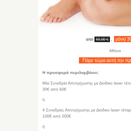
μόνο 3
από
,
60,00 €
Αθήνα
Πάρε τώρα αυτή την π
Η προσφορά περιλαμβάνει:
Μία Συνεδρία Αποτρίχωσης με Διοδικο laser τέτ
30€ από 60€
ή
4 Συνεδρίες Αποτρίχωσης με Διοδικο laser τέτα
100€ από 200€
ή