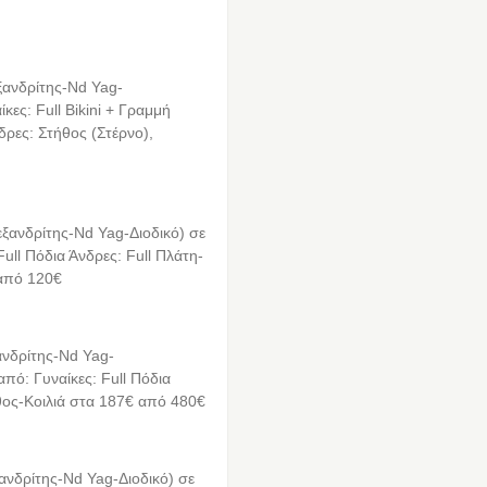
ξανδρίτης-Nd Yag-
κες: Full Bikini + Γραμμή
δρες: Στήθος (Στέρνο),
εξανδρίτης-Nd Yag-Διοδικό) σε
ull Πόδια Άνδρες: Full Πλάτη-
από 120€
ανδρίτης-Nd Yag-
πό: Γυναίκες: Full Πόδια
ος-Κοιλιά στα 187€ από 480€
ανδρίτης-Nd Yag-Διοδικό) σε