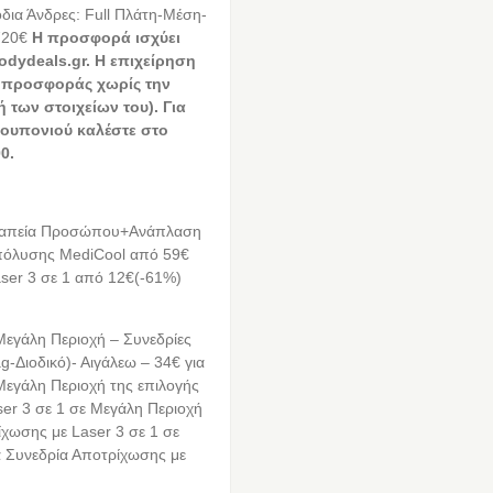
όδια Άνδρες: Full Πλάτη-Μέση-
 720€
Η προσφορά ισχύει
odydeals.gr. Η επιχείρηση
ης προσφοράς χωρίς την
των στοιχείων του). Για
κουπονιού καλέστε στο
0.
εραπεία Προσώπου+Ανάπλαση
πόλυσης MediCool από 59€
ser 3 σε 1 από 12€(-61%)
Μεγάλη Περιοχή – Συνεδρίες
-Διοδικό)- Αιγάλεω – 34€ για
Μεγάλη Περιοχή της επιλογής
ser 3 σε 1 σε Μεγάλη Περιοχή
ίχωσης με Laser 3 σε 1 σε
α Συνεδρία Αποτρίχωσης με