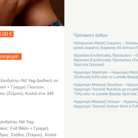
4,00 €
Πρόσφατα άρθρα
Χαλαρωτικο Μασαζ Σωματος – Χαλαρωτ
μασαζ σωματος διαρκειας 60 λεπτων (
Θεραπεια Ενυδατωσης Προσωπου – Θε
ροσφορά!
Θεραπεια Ενυδατωσης Προσωπου (Έκπτ
Spot στα Σεπολια!!
Ημιμονιμο Manicure – Ημιμονιμο Mani
(Έκπτωση 53%) απο το Lunette Beauty
εξανδρίτης-Nd Yag-Διοδικό) σε
Ημιμονιμο Μακιγιαζ Φρυδιων – Ημιμον
ikini + Γραμμή Γλουτών,
Ημιμονιμο Τατουαζ Φρυδιων με τη μεθ
θος (Στέρνο), Κοιλιά στα 34€
73%) απο το Lunette Beauty Spot στα 
Ημιμονιμο Μακιγιαζ Χειλιων – Ημιμονι
Ημιμονιμο Τατουαζ Χειλιων Semi η Ful
ξανδρίτης-Nd Yag-
κες: Full Bikini + Γραμμή
δρες: Στήθος (Στέρνο), Κοιλιά