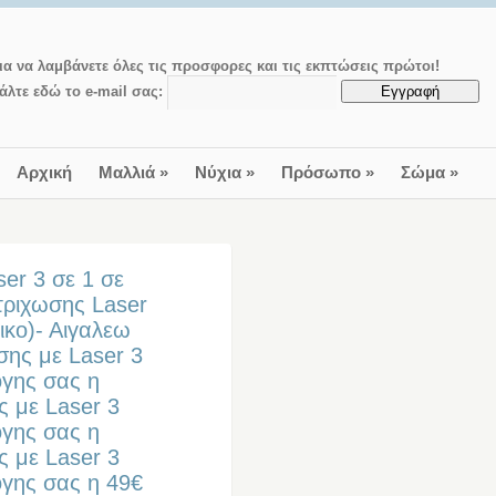
ια να λαμβάνετε όλες τις προσφορες και τις εκπτώσεις πρώτοι!
άλτε εδώ το e-mail σας:
Αρχική
Μαλλιά
»
Νύχια
»
Πρόσωπο
»
Σώμα
»
er 3 σε 1 σε
τριχωσης Laser
ικο)- Αιγαλεω
σης με Laser 3
ογης σας η
ς με Laser 3
ογης σας η
ς με Laser 3
ογης σας η 49€