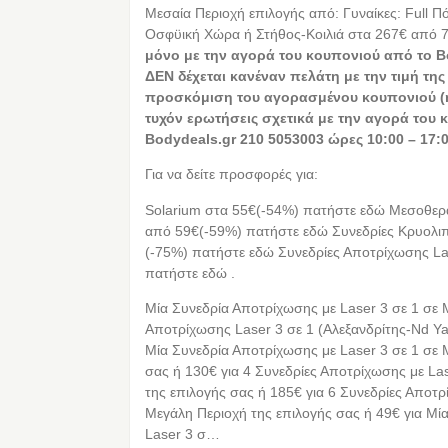
Μεσαία Περιοχή επιλογής από: Γυναίκες: Full Π
Οσφϋική Χώρα ή Στήθος-Κοιλιά στα 267€ από
μόνο με την αγορά του κουπονιού από το B
ΔΕΝ δέχεται κανέναν πελάτη με την τιμή τ
προσκόμιση του αγορασμένου κουπονιού (ή 
τυχόν ερωτήσεις σχετικά με την αγορά του 
Bodydeals.gr 210 5053003 ώρες 10:00 – 17:0
Για να δείτε προσφορές για:
Solarium στα 55€(-54%) πατήστε εδώ Μεσοθ
από 59€(-59%) πατήστε εδώ Συνεδρίες Κρυολι
(-75%) πατήστε εδώ Συνεδρίες Αποτρίχωσης La
πατήστε εδώ .
Μία Συνεδρία Αποτρίχωσης με Laser 3 σε 1 σε 
Αποτρίχωσης Laser 3 σε 1 (Αλεξανδρίτης-Nd Yag
Μία Συνεδρία Αποτρίχωσης με Laser 3 σε 1 σε 
σας ή 130€ για 4 Συνεδρίες Αποτρίχωσης με La
της επιλογής σας ή 185€ για 6 Συνεδρίες Αποτρ
Μεγάλη Περιοχή της επιλογής σας ή 49€ για Μί
Laser 3 σ…