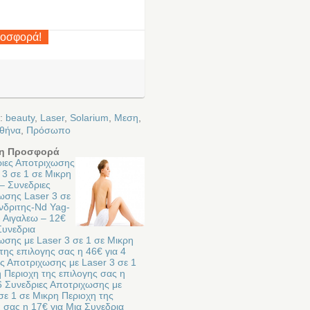
ροσφορά!
ε:
beauty
,
Laser
,
Solarium
,
Μεση
,
θήνα
,
Πρόσωπο
η Προσφορά
ριες Αποτριχωσης
 3 σε 1 σε Μικρη
– Συνεδριες
ωσης Laser 3 σε
νδριτης-Nd Yag-
- Αιγαλεω – 12€
Συνεδρια
ωσης με Laser 3 σε 1 σε Μικρη
της επιλογης σας η 46€ για 4
ς Αποτριχωσης με Laser 3 σε 1
 Περιοχη της επιλογης σας η
6 Συνεδριες Αποτριχωσης με
σε 1 σε Μικρη Περιοχη της
 σας η 17€ για Μια Συνεδρια