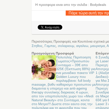
Η προσφορα ειναι απο την σελιδα : Bodydeals
Πάρε τώρα αυτή την π
Περισσότερες Προσφορές και Κουπόνια σχετικά μ
Στηθος
,
Γαμπες
,
σολαριουμ
,
αιγαλεω
,
μαυρισμα
,
Α
Προηγούμενη Προσφορά
Επόμεν
Πολυτελης Περιποιηση
6 Συνεδ
Σωματος+Προσωπου
με Laser
Συνταγμα – 39€ απο
Περιοχη 
325€ (Έκπτωση 88%) για
Αποτριχ
ενα μοναδικο πακετο VIP
1 (Αλεξα
Golden Luxury που
Διοδικο)
περιλαμβανει: full body
για Μια 
massage, βαθυ καθαρισμο προσωπου με
Αποτριχ
διαμαντια η υπερηχο και anti-ageing
Περιοχη 
therapy συνολικης διαρκειας 4 ωρων,
Συνεδριε
απο τον υπερπολυτελη χωρο του «Medi
σε Μικρη
Natural Beauty» στο Συνταγμα, κοντα
65€ για 
στο Μετρο!!! Δωστε στον εαυτο σας την
Laser 3 
πολυτελεια και τη φροντιδα που του
επιλογης