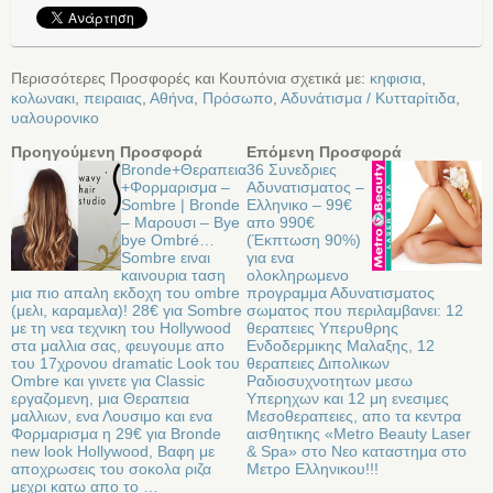
Περισσότερες Προσφορές και Κουπόνια σχετικά με:
κηφισια
,
κολωνακι
,
πειραιας
,
Αθήνα
,
Πρόσωπο
,
Αδυνάτισμα / Κυτταρίτιδα
,
υαλουρονικο
Προηγούμενη Προσφορά
Επόμενη Προσφορά
Bronde+Θεραπεια
36 Συνεδριες
+Φορμαρισμα –
Αδυνατισματος –
Sombre | Bronde
Ελληνικο – 99€
– Μαρουσι – Bye
απο 990€
bye Ombré…
(Έκπτωση 90%)
Sombre ειναι
για ενα
καινουρια ταση
ολοκληρωμενο
μια πιο απαλη εκδοχη του ombre
προγραμμα Αδυνατισματος
(μελι, καραμελα)! 28€ για Sombre
σωματος που περιλαμβανει: 12
με τη νεα τεχνικη του Hollywood
θεραπειες Υπερυθρης
στα μαλλια σας, φευγουμε απο
Ενδοδερμικης Μαλαξης, 12
του 17χρονου dramatic Look του
θεραπειες Διπολικων
Ombre και γινετε για Classic
Ραδιοσυχνοτητων μεσω
εργαζομενη, μια Θεραπεια
Υπερηχων και 12 μη ενεσιμες
μαλλιων, ενα Λουσιμο και ενα
Μεσοθεραπειες, απο τα κεντρα
Φορμαρισμα η 29€ για Bronde
αισθητικης «Metro Beauty Laser
new look Hollywood, Βαφη με
& Spa» στο Νεο καταστημα στο
αποχρωσεις του σοκολα ριζα
Μετρο Ελληνικου!!!
μεχρι κατω απο το …